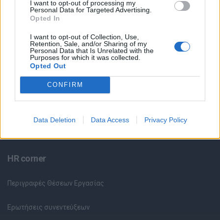
I want to opt-out of processing my
Θέσεις Εργασίας ανά Ειδικότητα
Personal Data for Targeted Advertising.
Opted In
Θέσεις Εργασίας ανά Εταιρεία
I want to opt-out of Collection, Use,
Retention, Sale, and/or Sharing of my
Personal Data that Is Unrelated with the
Κέντρο Βοήθειας
Purposes for which it was collected.
Opted Out
Υπηρεσίες υποψηφίων
CONFIRM
Καταχώρηση Online Βιογραφικού
Data Deletion
Data Access
Privacy Policy
Συμβουλές Καριέρας
HR corner
Περιγραφές Θέσεων Εργασίας
Ερωτήσεις συνεντεύξεων