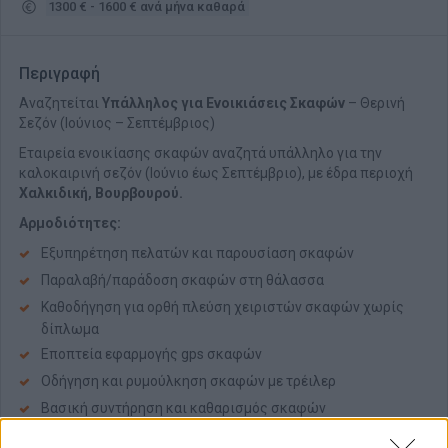
1300 € - 1600 € ανά μήνα καθαρά
Περιγραφή
Αναζητείται
Υπάλληλος για Ενοικιάσεις Σκαφών
– Θερινή
Σεζόν (Ιούνιος – Σεπτέμβριος)
Εταιρεία ενοικίασης σκαφών αναζητά υπάλληλο για την
καλοκαιρινή σεζόν (Ιούνιο έως Σεπτέμβριο), με έδρα περιοχή
Χαλκιδική, Βουρβουρού.
Αρμοδιότητες:
Εξυπηρέτηση πελατών και παρουσίαση σκαφών
Παραλαβή/παράδοση σκαφών στη θάλασσα
Καθοδήγηση για ορθή πλεύση χειριστών σκαφών χωρίς
δίπλωμα
Εποπτεία εφαρμογής gps σκαφών
Οδήγηση και ρυμούλκηση σκαφών με τρέιλερ
Βασική συντήρηση και καθαρισμός σκαφών