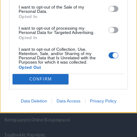
I want to opt-out of the Sale of my
Personal Data.
Opted In
Θέσεις εργασίας
I want to opt-out of processing my
Personal Data for Targeted Advertising.
Opted In
Όλες οι Θέσεις Εργασίας
I want to opt-out of Collection, Use,
Retention, Sale, and/or Sharing of my
Personal Data that Is Unrelated with the
Θέσεις Εργασίας ανά Ειδικότητα
Purposes for which it was collected.
Opted Out
Θέσεις Εργασίας ανά Εταιρεία
CONFIRM
Κέντρο Βοήθειας
Data Deletion
Data Access
Privacy Policy
Υπηρεσίες υποψηφίων
Καταχώρηση Online Βιογραφικού
Συμβουλές Καριέρας