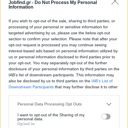
Υπεύθυνος επικοινωνίας :
6948500966,
Γιώργος.
Jobfind.gr -
Do Not Process My Personal
Information
Απαραίτητα Προσόντα
Καλή γνώση αγγλικής γλώσσας
If you wish to opt-out of the sale, sharing to third parties, or
Δίπλωμα αυτοκινήτου
processing of your personal or sensitive information for
targeted advertising by us, please use the below opt-out
Επικοινωνιακός χαρακτήρας
section to confirm your selection. Please note that after your
opt-out request is processed you may continue seeing
Παροχές
interest-based ads based on personal information utilized by
Ανταγωνιστικός μισθός
us or personal information disclosed to third parties prior to
Ευχάριστο περιβάλλον εργασίας κοντά στη θάλασσα
your opt-out. You may separately opt-out of the further
disclosure of your personal information by third parties on the
IAB’s list of downstream participants. This information may
also be disclosed by us to third parties on the
IAB’s List of
Downstream Participants
that may further disclose it to other
third parties.
Personal Data Processing Opt Outs
I want to opt-out of the Sharing of my
personal data.
Opted In