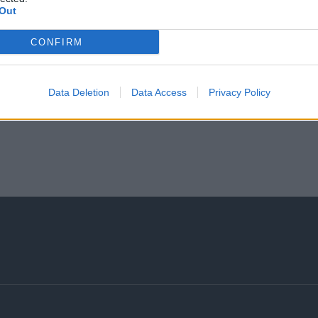
Διαμονή
Out
Συνεχής εκπαίδευση και ευκαιρίες επαγγελματικής α
CONFIRM
Data Deletion
Data Access
Privacy Policy