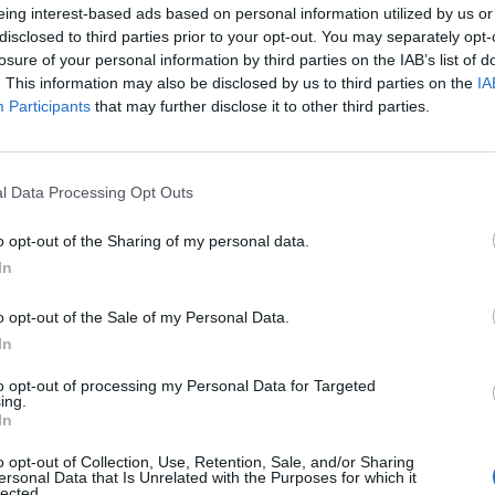
ομαδικών μαθημάτων Yoga, καθώς και την παροχή επαγγε
eing interest-based ads based on personal information utilized by us or
προσαρμοσμένων στις ανάγκες και το επίπεδο των πελα
disclosed to third parties prior to your opt-out. You may separately opt-
losure of your personal information by third parties on the IAB’s list of
Στόχος είναι η δημιουργία μιας ολοκληρωμένης εμπειρίας
. This information may also be disclosed by us to third parties on the
IA
και πολυτελή εξυπηρέτηση. Απαραίτητη είναι η διατήρησ
Participants
that may further disclose it to other third parties.
διακριτικότητας και φιλοξενίας, σύμφωνα με τα standards
Απαραίτητα Προσόντα
l Data Processing Opt Outs
Άριστη γνώση Αγγλικών
o opt-out of the Sharing of my personal data.
Απόφοιτος σχολής φυσικής αγωγής (ΤΕΦΑΑ ή ΙΕΚ)
In
Άριστη γνώση personal training, yoga και pilates
Πιστοποίηση ή δίπλωμα στη θεραπεία μασάζ ή σχετικ
o opt-out of the Sale of my Personal Data.
Οργανωτικές και επικοινωνιακές δεξιότητες
In
Επαγγελματική εμφάνιση και συμπεριφορά
to opt-out of processing my Personal Data for Targeted
ing.
In
Παροχές
o opt-out of Collection, Use, Retention, Sale, and/or Sharing
Ανταγωνιστικό πακέτο αποδοχών
ersonal Data that Is Unrelated with the Purposes for which it
lected.