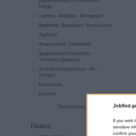
Digital Marketing - Ecommerce -
Design
Logistics - Αποθήκη - Μεταφορές
Marketing - Διαφήμιση - Επικοινωνία
Αγροτικά
Ασφαλιστικά - Real Estate
Γραμματειακή Υποστήριξη -
Υπάλληλοι Γραφείου
Διοίκηση Επιχειρήσεων - HR -
Στελέχη
Εκπαίδευση
Εστίαση
Jobfind.gr
Περισσότερες κατηγορίες +
If you wish 
Πόλεις
sensitive in
confirm you