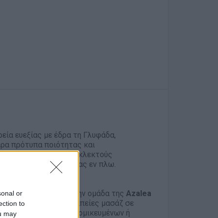
ρεία ευεξίας με έδρα τη Γλυφάδα,
ρα πρότυπα ποιότητας και
ών Yachts και στους εκλεκτούς
ς και εμπειρίες ευεξίας εν πλω.
ist
για να ενταχθεί στην ομάδα της
Azalea
sonal or
εδρίες yoga και θεραπείες μασάζ σε
ection to
ι την καθοδήγηση εξατομικευμένων ή
ou may