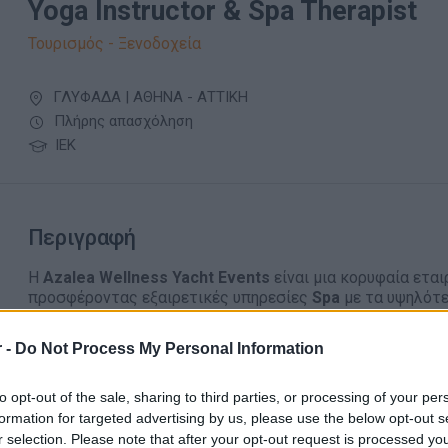
Yoga Instructor & Spa Therapist
Τουρισμός - Ξενοδοχεία
ΓΛΥΦΑΔΑ | ΑΘΗΝΑ - ΑΤΤΙΚΗ
Πλήρης απασχόληση
ΙΕΚ
Περιγραφή
Η
Azalea Wellness Yacht Events
είναι μια κορυφαία εται
προσφέροντας εξαιρετικές υπηρεσίες
Spa
με τα υψηλότε
επαγγελματισμού. Απευθυνόμαστε σε ιδιοκτήτες πολυτελ
καλεσμένους τους, παρέχοντας εξατομικευμένες θεραπείε
 -
Do Not Process My Personal Information
Περιγραφή Θέσης:
Αναζητούμε ταλαντούχο/α
Y
oga Instructor & Spa Therap
to opt-out of the sale, sharing to third parties, or processing of your per
Wellness Yacht Events,
προσφέροντας αποκλειστικές συν
formation for targeted advertising by us, please use the below opt-out s
πολυτελή yachts σε όλο τον κόσμο. Ο ρόλος περιλαμβάνε
r selection. Please note that after your opt-out request is processed y