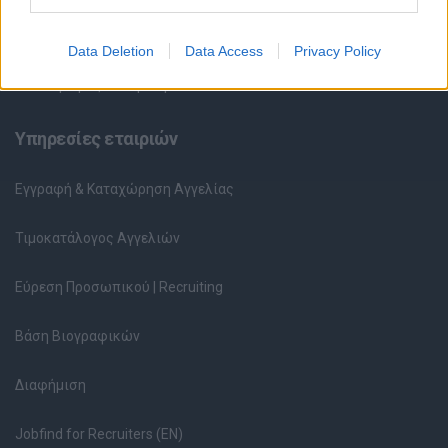
Ερωτήσεις συνεντεύξεων
Data Deletion
Data Access
Privacy Policy
Υπολογισμός καθαρού μισθού
Υπηρεσίες εταιριών
Εγγραφή & Καταχώρηση Αγγελίας
Τιμοκατάλογος Αγγελιών
Εύρεση Προσωπικού | Recruiting
Βάση Βιογραφικών
Διαφήμιση
Jobfind for Recruiters (EN)