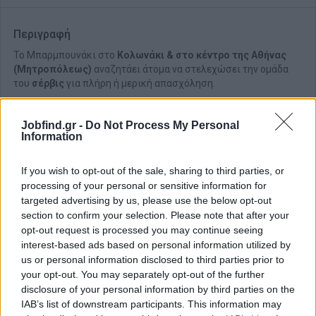
Περιγραφή
Το Μπαρμπουνάκι στο
Κολωνάκι
& στο κέντρο της Αθήνας
(Μητροπόλεως)
αναζητάει άτομα να στελεχώσει την ομάδα
του
σέρβις
για πλήρη ή μερική απασχόληση.
Jobfind.gr -
Do Not Process My Personal
Information
If you wish to opt-out of the sale, sharing to third parties, or
processing of your personal or sensitive information for
targeted advertising by us, please use the below opt-out
section to confirm your selection. Please note that after your
opt-out request is processed you may continue seeing
interest-based ads based on personal information utilized by
us or personal information disclosed to third parties prior to
your opt-out. You may separately opt-out of the further
disclosure of your personal information by third parties on the
Θέσεις εργασίας
IAB’s list of downstream participants. This information may