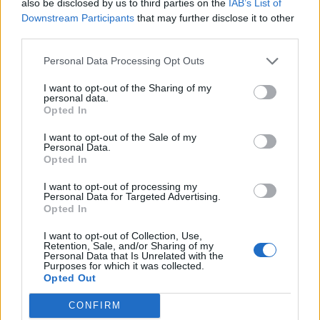
also be disclosed by us to third parties on the
IAB’s List of
Downstream Participants
that may further disclose it to other
Όλες οι Θέσεις Εργασίας
third parties.
Θέσεις Εργασίας ανά Ειδικότητα
Personal Data Processing Opt Outs
I want to opt-out of the Sharing of my
Θέσεις Εργασίας ανά Εταιρεία
personal data.
Opted In
Κέντρο Βοήθειας
I want to opt-out of the Sale of my
Personal Data.
Opted In
Υπηρεσίες υποψηφίων
I want to opt-out of processing my
Personal Data for Targeted Advertising.
Καταχώρηση Online Βιογραφικού
Opted In
I want to opt-out of Collection, Use,
Συμβουλές Καριέρας
Retention, Sale, and/or Sharing of my
Personal Data that Is Unrelated with the
Purposes for which it was collected.
HR corner
Opted Out
CONFIRM
Περιγραφές Θέσεων Εργασίας