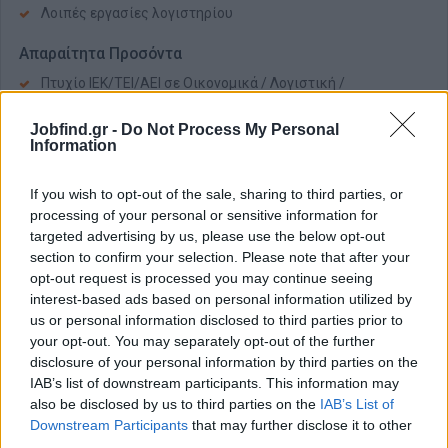
Λοιπές εργασίες λογιστηρίου
Απαραίτητα Προσόντα
Πτυχίο ΙΕΚ/ΤΕΙ/ΑΕΙ σε Οικονομικά / Λογιστική /
Χρηματοοικονομικά / Διοίκηση Επιχειρήσεων
Jobfind.gr -
Do Not Process My Personal
5ετή προϋπηρεσία σε αντίστοιχο πόστο
Information
Καλή γνώση της αγγλικής γλώσσας θα εκτιμηθεί
Άριστη γνώση Η/Υ και MS Office
If you wish to opt-out of the sale, sharing to third parties, or
processing of your personal or sensitive information for
Προσωπικά χαρακτηριστικά:
targeted advertising by us, please use the below opt-out
Προσοχή στη λεπτομέρεια
section to confirm your selection. Please note that after your
opt-out request is processed you may continue seeing
Υπευθυνότητα και αξιοπιστία
interest-based ads based on personal information utilized by
Καλή επικοινωνία
us or personal information disclosed to third parties prior to
Ευελιξία και προσαρμοστικότητα
your opt-out. You may separately opt-out of the further
disclosure of your personal information by third parties on the
Παροχές
IAB’s list of downstream participants. This information may
also be disclosed by us to third parties on the
Οργανωμένο περιβάλλον εργασίας
IAB’s List of
Downstream Participants
that may further disclose it to other
Σταθερή συνεργασία
third parties.