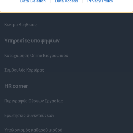
Data Deletion
Data Access
Privacy Policy
Θέσεις Εργασίας ανά Εταιρεία
Κέντρο Βοήθειας
Υπηρεσίες υποψηφίων
Καταχώρηση Online Βιογραφικού
Συμβουλές Καριέρας
HR corner
Περιγραφές Θέσεων Εργασίας
Ερωτήσεις συνεντεύξεων
Υπολογισμός καθαρού μισθού