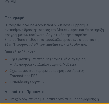
ΑΕΙ
Περιγραφή
Η Εταιρεία InfoOne Accountant & Business Support με
αντικείμενο δραστηριότητας την Mεταπώληση και Υποστήριξη
προγραμμάτων (software) Λογιστικής της εταιρείας
Entersoftone επιθυμεί να προσλάβει άμεσα ένα άτομο για τη
θέση
Τηλεφωνικής Υποστήριξης
των πελατών της.
Βασικά καθήκοντα
Τηλεφωνική υποστήριξη (Λογιστική Διαχείριση,
Απλογραφικά και Διπλογραφικά, MyData)
Σχεδιασμός και παραμετροποίηση συστήματος
Entersoftone PBS
Εκπαίδευση Χρηστών
Απαραίτητα Προσόντα
Πτυχίο Λογιστικής με βασικές γνώσεις Πληροφορικής ή
πτυχίο Πληροφορικής με γνώσεις Λογιστικής