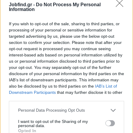
Επιθυμητή γνώση Entersoftone PBS
Jobfind.gr -
Do Not Process My Personal
Information
Καλή γνώση Ms Office (word, excel)
Καλή γνώση της Αγγλικής γλώσσας
If you wish to opt-out of the sale, sharing to third parties, or
Ικανότητα επικοινωνίας με πελάτες και συνεργάτες
processing of your personal or sensitive information for
Εκπληρωμένες Στρατιωτικές Υποχρεώσεις (για τους
targeted advertising by us, please use the below opt-out
άνδρες υποψηφίους)
section to confirm your selection. Please note that after your
opt-out request is processed you may continue seeing
Παροχές
interest-based ads based on personal information utilized by
Θέση εργασίας πλήρους απασχόλησης
us or personal information disclosed to third parties prior to
your opt-out. You may separately opt-out of the further
Σταθερό ωράριο ΔΕ – ΠΑ 9:00 π.μ. – 17:00 μ.μ
disclosure of your personal information by third parties on the
IAB’s list of downstream participants. This information may
also be disclosed by us to third parties on the
IAB’s List of
Downstream Participants
that may further disclose it to other
third parties.
Personal Data Processing Opt Outs
I want to opt-out of the Sharing of my
personal data.
Opted In