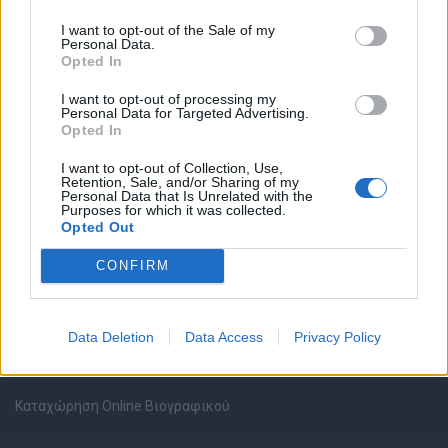
I want to opt-out of the Sale of my
Personal Data.
Opted In
I want to opt-out of processing my
Θέσεις εργασίας
Personal Data for Targeted Advertising.
Opted In
Όλες οι Θέσεις Εργασίας
I want to opt-out of Collection, Use,
Retention, Sale, and/or Sharing of my
Personal Data that Is Unrelated with the
Θέσεις Εργασίας ανά Ειδικότητα
Purposes for which it was collected.
Opted Out
Θέσεις Εργασίας ανά Εταιρεία
CONFIRM
Κέντρο Βοήθειας
Data Deletion
Data Access
Privacy Policy
Υπηρεσίες υποψηφίων
Καταχώρηση Online Βιογραφικού