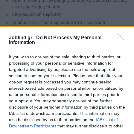
Άριστη γνώση της αγγλικής γλώσσας και τουλάχιστον μίας
δεύτερης ξένης γλώσσας
Επαγγελματική εμφάνιση
Ομαδικότητα – προσαρμοστικότητα – οργάνωση
Ευχέρεια στην επικοινωνία και στις διαπροσωπικές
σχέσεις
Jobfind.gr -
Do Not Process My Personal
Information
Ικανότητα εργασίας κάτω από συνθήκες πίεσης
Διάθεση για προσφορά υπηρεσιών φιλοξενίας υψηλών
If you wish to opt-out of the sale, sharing to third parties, or
προδιαγραφών
processing of your personal or sensitive information for
Άριστη γνώση Η/Υ (Word, Excel, PowerPoint, Outlook),
targeted advertising by us, please use the below opt-out
καθώς και γνώση του ξενοδοχειακού προγράμματος OPERA
section to confirm your selection. Please note that after your
Απόφοιτος/η Σχολής Tουριστικών Eπιχειρήσεων
opt-out request is processed you may continue seeing
interest-based ads based on personal information utilized by
Παροχές
us or personal information disclosed to third parties prior to
your opt-out. You may separately opt-out of the further
Στις παροχές περιλαμβάνονται:
disclosure of your personal information by third parties on the
Διαμονή και διατροφή (3 γεύματα)
IAB’s list of downstream participants. This information may
Πλήρης ασφάλιση
also be disclosed by us to third parties on the
IAB’s List of
Downstream Participants
that may further disclose it to other
Ικανοποιητικές απολαβές
third parties.