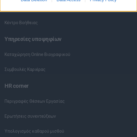
Θέσεις Εργασίας ανά Εταιρεία
Κέντρο Βοήθειας
Υπηρεσίες υποψηφίων
Καταχώρηση Online Βιογραφικού
Συμβουλές Καριέρας
HR corner
Περιγραφές Θέσεων Εργασίας
Ερωτήσεις συνεντεύξεων
Υπολογισμός καθαρού μισθού