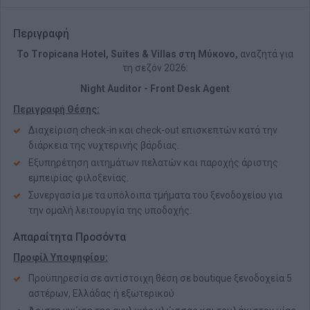
Περιγραφή
Το Τropicana Hotel, Suites & Villas στη Μύκονο,
αναζητά για
τη σεζόν 2026:
Night Auditor - Front Desk Agent
Περιγραφή Θέσης:
Διαχείριση check-in και check-out επισκεπτών κατά την
διάρκεια της νυχτερινής βάρδιας.
Εξυπηρέτηση αιτημάτων πελατών και παροχής άριστης
εμπειρίας φιλοξενίας.
Συνεργασία με τα υπόλοιπα τμήματα του ξενοδοχείου για
την ομαλή λειτουργία της υποδοχής.
Απαραίτητα Προσόντα
Προφίλ Υποψηφίου:
Προϋπηρεσία σε αντίστοιχη θέση σε boutique ξενοδοχεία 5
αστέρων, Ελλάδας ή εξωτερικού