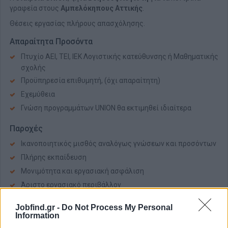
γραφεία στους
Αμπελόκηπους
Αττικής
.
Θέσεις εργασίας
πλήρους απασχόλησης.
Απαραίτητα Προσόντα
Πτυχίο ΑΕΙ, ΤΕΙ, ΙΕΚ Λογιστικής κατεύθυνσης ή Μαθηματικής
σχολής
Προϋπηρεσία επιθυμητή, (όχι απαραίτητη)
Εχεμύθεια
Γνώση προγραμμάτων UNION θα εκτιμηθεί ιδιαίτερα
Παροχές
Ικανοποιητικός μισθός αναλόγως γνώσεων και προσόντων
Πλήρης εκπαίδευση
Μονιμότητα και εργασιακή ασφάλιση
Άριστο εργασιακό περιβάλλον
Jobfind.gr -
Do Not Process My Personal
Information
Αίτηση - Αποστολή Βιογραφικού