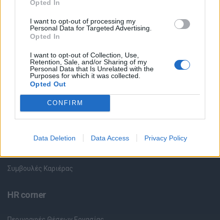
Opted In
I want to opt-out of processing my
Όλες οι Θέσεις Εργασίας
Personal Data for Targeted Advertising.
Opted In
Θέσεις Εργασίας ανά Ειδικότητα
I want to opt-out of Collection, Use,
Retention, Sale, and/or Sharing of my
Personal Data that Is Unrelated with the
Θέσεις Εργασίας ανά Εταιρεία
Purposes for which it was collected.
Opted Out
Κέντρο Βοήθειας
CONFIRM
Υπηρεσίες υποψηφίων
Data Deletion
Data Access
Privacy Policy
Καταχώρηση Online Βιογραφικού
Συμβουλές Καριέρας
HR corner
Περιγραφές Θέσεων Εργασίας