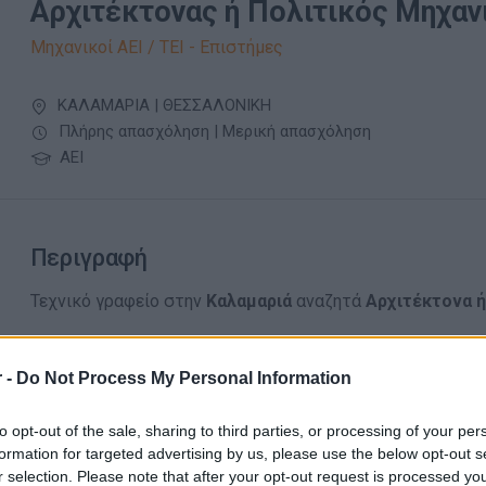
Αρχιτέκτονας ή Πολιτικός Μηχαν
Μηχανικοί ΑΕΙ / ΤΕΙ - Επιστήμες
ΚΑΛΑΜΑΡΙΑ | ΘΕΣΣΑΛΟΝΙΚΗ
Πλήρης απασχόληση | Μερική απασχόληση
ΑΕΙ
Περιγραφή
Τεχνικό γραφείο στην
Καλαμαριά
αναζητά
Αρχιτέκτονα ή
Απαραίτητα Προσόντα
 -
Do Not Process My Personal Information
Γνώση σχεδιαστικού προγράμματος (AutoCad)
to opt-out of the sale, sharing to third parties, or processing of your per
Εμπειρία στην έκδοση & διαχείριση οικοδομικών αδει
formation for targeted advertising by us, please use the below opt-out s
Εμπειρία σε νομοθεσία ΝΟΚ, αυθαιρέτων, ΗΤΚ και έκ
r selection. Please note that after your opt-out request is processed y