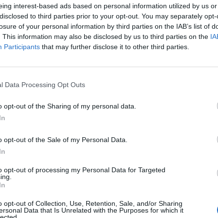
Επιθυμητή γνώση προγραμμάτων φωτορεαλισμού
eing interest-based ads based on personal information utilized by us or
disclosed to third parties prior to your opt-out. You may separately opt-
Ομαδικό πνεύμα συνεργασίας, θετική διάθεση
losure of your personal information by third parties on the IAB’s list of
. This information may also be disclosed by us to third parties on the
IA
Participants
that may further disclose it to other third parties.
l Data Processing Opt Outs
o opt-out of the Sharing of my personal data.
In
o opt-out of the Sale of my Personal Data.
In
to opt-out of processing my Personal Data for Targeted
ing.
In
o opt-out of Collection, Use, Retention, Sale, and/or Sharing
ersonal Data that Is Unrelated with the Purposes for which it
lected.