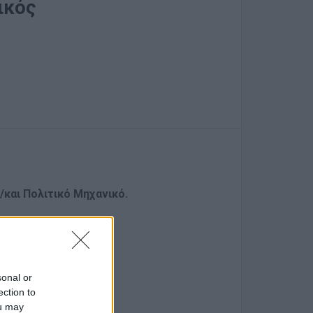
ικός
/και Πολιτικό Μηχανικό.
sonal or
ών
ection to
δοση ΠΕΑ
ou may