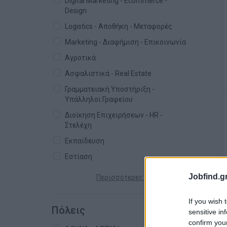
Digital Marketing - Ecommerce -
Design
Logistics - Αποθήκη - Μεταφορές
Marketing - Διαφήμιση - Επικοινωνία
Αγροτικά
Ασφαλιστικά - Real Estate
Γραμματειακή Υποστήριξη -
Υπάλληλοι Γραφείου
Διοίκηση Επιχειρήσεων - HR -
Στελέχη
Εκπαίδευση
Εστίαση
Jobfind.gr
Περισσότερες κατηγορίες +
If you wish 
Πόλεις
sensitive in
confirm you