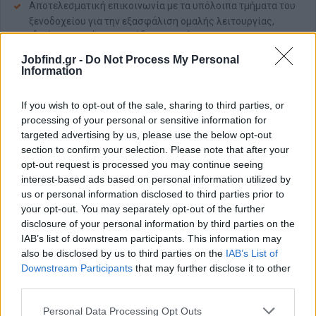
Αποτελεσματική επικοινωνία με τα υπόλοιπα τμήματα του
ξενοδοχείου για την εξασφάλιση ομαλής λειτουργίας,
ιδιαίτερα κατά τις περιόδους αιχμής.
Διαχείριση αιτημάτων επισκεπτών μέσω τηλεφώνου, email
Jobfind.gr -
Do Not Process My Personal
και δια ζώσης, με αποτελεσματικότητα και προσωπική
Information
προσέγγιση.
Διατήρηση της οργάνωσης, της καθαριότητας και της
If you wish to opt-out of the sale, sharing to third parties, or
φιλόξενης ατμόσφαιρας στο χώρο της ρεσεψιόν ανά πάσα
processing of your personal or sensitive information for
στιγμή.
targeted advertising by us, please use the below opt-out
Συμβολή στη λειτουργία του ξενοδοχείου με ομαδικό
section to confirm your selection. Please note that after your
πνεύμα και υποστήριξη σε άλλες εργασίες όπου απαιτείται
opt-out request is processed you may continue seeing
interest-based ads based on personal information utilized by
Απαραίτητα Προσόντα
us or personal information disclosed to third parties prior to
your opt-out. You may separately opt-out of the further
Εμπειρία και προσόντα:
disclosure of your personal information by third parties on the
Προηγούμενη εμπειρία σε θέση front office ή εξυπηρέτησης
IAB’s list of downstream participants. This information may
πελατών σε ξενοδοχείο 4 ή 5 αστέρων
also be disclosed by us to third parties on the
IAB’s List of
Εμπειρία με το σύστημα Protel PMS ή αντίστοιχο λογισμικό
Downstream Participants
that may further disclose it to other
κρατήσεων
third parties.
Άριστες προφορικές και γραπτές δεξιότητες επικοινωνίας
Personal Data Processing Opt Outs
στην αγγλική γλώσσα.