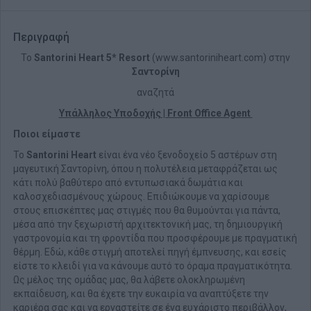
Περιγραφή
To
Santorini Heart 5* Resort
(www.santoriniheart.com) στην
Σαντορίνη
αναζητά
Υπάλληλος Υποδοχής | Front Office Agent
Ποιοι είμαστε
Το
Santorini Heart
είναι ένα νέο ξενοδοχείο 5 αστέρων στη
μαγευτική Σαντορίνη, όπου η πολυτέλεια μεταφράζεται ως
κάτι πολύ βαθύτερο από εντυπωσιακά δωμάτια και
καλοσχεδιασμένους χώρους. Επιδιώκουμε να χαρίσουμε
στους επισκέπτες μας στιγμές που θα θυμούνται για πάντα,
μέσα από την ξεχωριστή αρχιτεκτονική μας, τη δημιουργική
γαστρονομία και τη φροντίδα που προσφέρουμε με πραγματική
θέρμη. Εδώ, κάθε στιγμή αποτελεί πηγή έμπνευσης, και εσείς
είστε το κλειδί για να κάνουμε αυτό το όραμα πραγματικότητα.
Ως μέλος της ομάδας μας, θα λάβετε ολοκληρωμένη
εκπαίδευση, και θα έχετε την ευκαιρία να αναπτύξετε την
καριέρα σας και να εργαστείτε σε ένα ευχάριστο περιβάλλον,