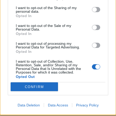
Εξαιρετική προσοχή στη λεπτομέρεια και ικανότητα
I want to opt-out of the Sharing of my
ιεράρχησης εργασιών σε ένα απαιτητικό περιβάλλον.
personal data.
Opted In
Πτυχίο Διοίκησης Τουριστικών Επιχειρήσεων, Τουρισμού ή
συναφούς κλάδου θα εκτιμηθεί
I want to opt-out of the Sale of my
Personal Data.
Παροχές
Opted In
Τι προσφέρουμε:
I want to opt-out of processing my
Personal Data for Targeted Advertising.
Ανταγωνιστικό πακέτο αποδοχών
Opted In
Διαμονή εφόσον απαιτείται
I want to opt-out of Collection, Use,
Εξαιρετικό περιβάλλον εργασίας
Retention, Sale, and/or Sharing of my
Personal Data that Is Unrelated with the
Δυνατότητα εξέλιξης εντός του ομίλου
Purposes for which it was collected.
Opted Out
Αν είστε παθιασμένοι με την προσφορά αυθεντικής φιλοξενίας
στους επισκέπτες μας, θέλουμε να μάθουμε για εσάς και να
CONFIRM
δουλέψουμε μαζί σας.
Όλες οι αιτήσεις θα αντιμετωπίζονται αυστηρά εμπιστευτικά.
Data Deletion
Data Access
Privacy Policy