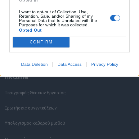
I want to opt-out of Collection, Use,
Κέντρο Βοήθειας
Retention, Sale, and/or Sharing of my
Personal Data that Is Unrelated with the
Purposes for which it was collected.
Υπηρεσίες υποψηφίων
Opted Out
CONFIRM
Καταχώρηση Online Βιογραφικού
Συμβουλές Καριέρας
Data Deletion
Data Access
Privacy Policy
HR corner
Περιγραφές Θέσεων Εργασίας
Ερωτήσεις συνεντεύξεων
Υπολογισμός καθαρού μισθού