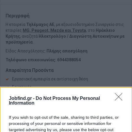
Περιγραφή
Η εταιρεία
Τηλέμαχος ΑΕ
, με εξουσιοδοτημένο Συνεργείο στις
εταιρίες
MG, Peugeot, Mazda και Toyοta
, στο
Ηράκλειο
Κρήτη
ς
, αναζητά
Ηλεκτρολόγο / Διαγνώστη Αυτοκινήτων
με
προϋπηρεσία
.
Είδος Απασχόλησης:
Πλήρης απασχόληση
Τηλέφωνο επικοινωνίας: 6944388054
Απαραίτητα Προσόντα
Εργασιακή εμπειρία σε αντίστοιχη θέση
Εργατικός
Ομαδικός χαρακτήρας
Jobfind.gr -
Do Not Process My Personal
Information
Επικοινωνιακός
Παροχές
If you wish to opt-out of the sale, sharing to third parties, or
processing of your personal or sensitive information for
Αμοιβές ικανοποιητικές
targeted advertising by us, please use the below opt-out