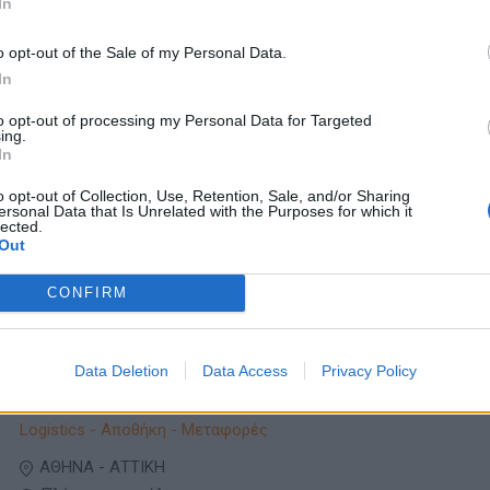
In
Πλήρης απασχόληση
o opt-out of the Sale of my Personal Data.
In
05/08/2026
to opt-out of processing my Personal Data for Targeted
Μηχανικός Αυτοκινήτων
ing.
In
Τεχνικοί ΕΠΑΛ / ΙΕΚ - Βοηθοί
o opt-out of Collection, Use, Retention, Sale, and/or Sharing
ersonal Data that Is Unrelated with the Purposes for which it
lected.
ΕΥΟΣΜΟΣ | ΘΕΣΣΑΛΟΝΙΚΗ
Out
Πλήρης απασχόληση
CONFIRM
05/08/2026
Οδηγός Γ' / Ε' κατηγορίας φορτηγού -
Data Deletion
Data Access
Privacy Policy
Μηχανοτεχνίτης σε εταιρεία οδικής βοήθειας
Logistics - Αποθήκη - Μεταφορές
ΑΘΗΝΑ - ΑΤΤΙΚΗ