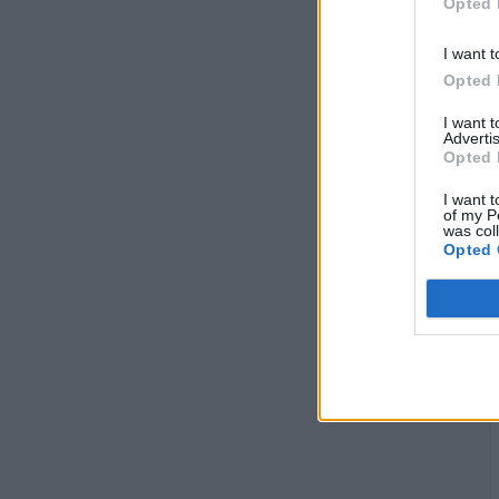
Opted 
I want t
Opted 
I want 
Advertis
Opted 
I want t
of my P
was col
Opted 