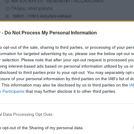
ΑΜΠΕΛΟΚΗΠΟΙ - ΜΕΝΕΜΕΝΗ | ΘΕΣΣΑΛΟΝΙΚΗ
Πλήρης απασχόληση
1000 € - 1700 € ανά μήνα καθαρά
 -
Do Not Process My Personal Information
05/08/2026
Μηχανικός αυτοκινήτων
to opt-out of the sale, sharing to third parties, or processing of your per
Τεχνικοί ΕΠΑΛ / ΙΕΚ - Βοηθοί
formation for targeted advertising by us, please use the below opt-out s
r selection. Please note that after your opt-out request is processed y
ΕΥΟΣΜΟΣ | ΘΕΣΣΑΛΟΝΙΚΗ
eing interest-based ads based on personal information utilized by us or
disclosed to third parties prior to your opt-out. You may separately opt-
Πλήρης απασχόληση
losure of your personal information by third parties on the IAB’s list of
. This information may also be disclosed by us to third parties on the
IA
Participants
that may further disclose it to other third parties.
05/08/2026
Μηχανικός φορτηγών οχημάτων
Τεχνικοί ΕΠΑΛ / ΙΕΚ - Βοηθοί
l Data Processing Opt Outs
o opt-out of the Sharing of my personal data.
ΚΑΛΟΧΩΡΙ | ΘΕΣΣΑΛΟΝΙΚΗ