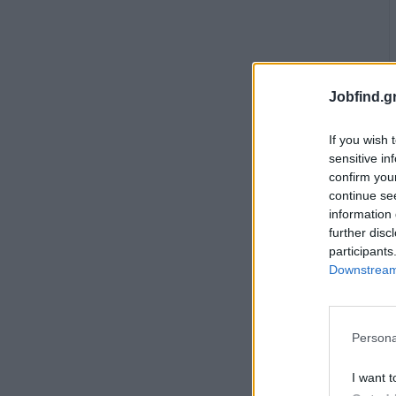
Jobfind.gr
If you wish 
sensitive in
confirm you
continue se
information 
further disc
participants
Downstream 
Persona
I want t