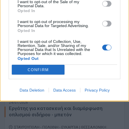
I want to opt-out of the Sale of my
Personal Data.
Opted In
ΒΕΛΟΣ ΚΟΡΙΝΘΙΑΣ | ΚΟΡΙΝΘΟΣ
I want to opt-out of processing my
Πλήρης απασχόληση
Personal Data for Targeted Advertising.
Opted In
I want to opt-out of Collection, Use,
Retention, Sale, and/or Sharing of my
24/07/2026
Personal Data that Is Unrelated with the
Τεχνίτης και βοηθός για γυψοσανίδες και
Purposes for which it was collected.
Opted Out
ελαιοχρωματισμούς
CONFIRM
ΘΕΣΣΑΛΟΝΙΚΗ
Πλήρης απασχόληση
Data Deletion
Data Access
Privacy Policy
24/07/2026
Εργάτης για κατασκευή και διαμόρφωση
οπλισμού σιδήρου - μπετόν
ΣΤΑΥΡΟΥΠΟΛΗ - ΠΟΛΙΧΝΗ - ΕΥΚΑΡΠΙΑ | ΘΕΣΣΑΛΟΝΙΚΗ