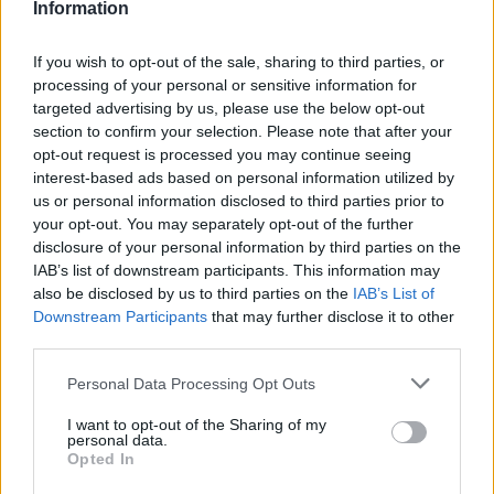
Information
27/07/2026
If you wish to opt-out of the sale, sharing to third parties, or
Τεχνίτης για εργασίες μόνωσης
processing of your personal or sensitive information for
targeted advertising by us, please use the below opt-out
section to confirm your selection. Please note that after your
ΘΕΣΣΑΛΟΝΙΚΗ
opt-out request is processed you may continue seeing
Πλήρης απασχόληση
interest-based ads based on personal information utilized by
us or personal information disclosed to third parties prior to
your opt-out. You may separately opt-out of the further
disclosure of your personal information by third parties on the
25/07/2026
IAB’s list of downstream participants. This information may
Υπάλληλος τεχνικής υποστήριξης οικοδομικού
also be disclosed by us to third parties on the
IAB’s List of
έργου
Downstream Participants
that may further disclose it to other
third parties.
ΠΑΓΚΡΑΤΙ | ΑΘΗΝΑ - ΑΤΤΙΚΗ
Πλήρης απασχόληση
Personal Data Processing Opt Outs
I want to opt-out of the Sharing of my
personal data.
Opted In
24/07/2026
Χειριστής bobcat με τροχό για οπτικές ίνες