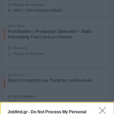
Πλήρης απασχόληση
900 € - 1100 € ανά μήνα καθαρά
28/07/2026
Pool Builder / Production Specialist – Build
Something That Lasts a Lifetime
Ολλανδία
Πλήρης απασχόληση
28/07/2026
Εργατοτεχνίτες και Τεχνίτες σκαλωσιών
ΘΕΣΣΑΛΟΝΙΚΗ
Πλήρης απασχόληση
Jobfind.gr -
Do Not Process My Personal