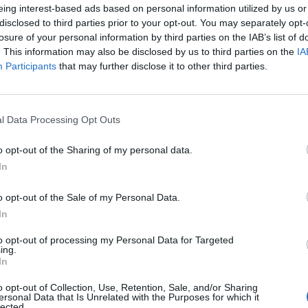
Εμπειρία από σίδερα
eing interest-based ads based on personal information utilized by us or
Χρήση εργαλείων (Τροχούς, τρυπάνια, βιδολόγο κτλ)
disclosed to third parties prior to your opt-out. You may separately opt-
losure of your personal information by third parties on the IAB’s list of
Εργατικότητα
. This information may also be disclosed by us to third parties on the
IA
Ομαδικότητα
Participants
that may further disclose it to other third parties.
Συνέπεια
Παροχές
l Data Processing Opt Outs
Ανταγωνιστικό μισθολογικό πακέτο
o opt-out of the Sharing of my personal data.
Δυνατότητα εκπαίδευσης & εργασιακής εξέλιξης
In
Τηλέφωνο επικοινωνίας:
2310797227, Εσωτερικό 6.
o opt-out of the Sale of my Personal Data.
In
to opt-out of processing my Personal Data for Targeted
ing.
In
o opt-out of Collection, Use, Retention, Sale, and/or Sharing
ersonal Data that Is Unrelated with the Purposes for which it
lected.