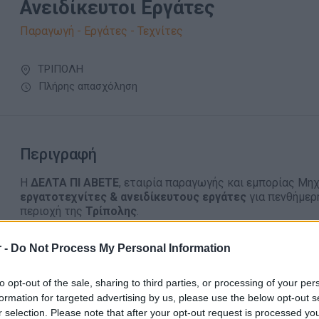
Ανειδίκευτοι Εργάτες
Παραγωγή - Εργάτες - Τεχνίτες
ΤΡΙΠΟΛΗ
Πλήρης απασχόληση
Περιγραφή
Η
ΔΕΛΤΑ ΠΙ ΑΒΕΤΕ
, εταιρία παραγωγής και εμπορίας Μη
εργατοτεχνίτες & ανειδίκευτους εργάτες
για πενθήμερ
περιοχή της
Τρίπολης
.
Ημερομηνία έναρξης: Μέσα στην επόμενη εβδομάδα.
 -
Do Not Process My Personal Information
Περίοδος απασχόλησης: Τουλάχιστον 1 μήνα
to opt-out of the sale, sharing to third parties, or processing of your per
Απαραίτητα Προσόντα
formation for targeted advertising by us, please use the below opt-out s
r selection. Please note that after your opt-out request is processed y