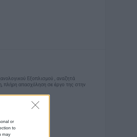
χανολογικού Εξοπλισμού , αναζητά
η, πλήρη απασχόληση σε έργο της στην
sonal or
ection to
ou may