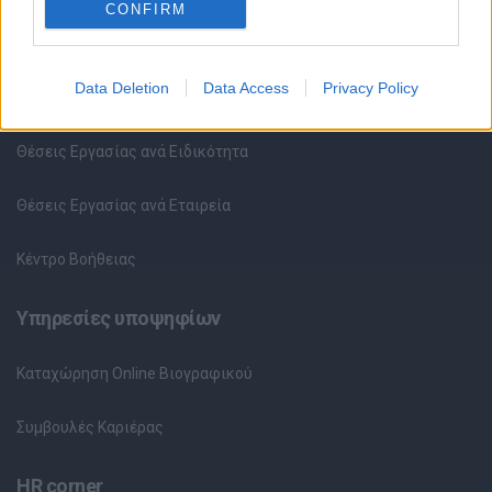
CONFIRM
Θέσεις εργασίας
Data Deletion
Data Access
Privacy Policy
Όλες οι Θέσεις Εργασίας
Θέσεις Εργασίας ανά Ειδικότητα
Θέσεις Εργασίας ανά Εταιρεία
Κέντρο Βοήθειας
Υπηρεσίες υποψηφίων
Καταχώρηση Online Βιογραφικού
Συμβουλές Καριέρας
HR corner