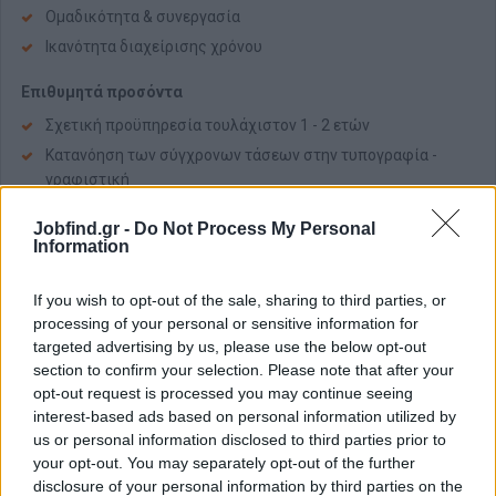
Ομαδικότητα & συνεργασία
Ικανότητα διαχείρισης χρόνου
Επιθυμητά προσόντα
Σχετική προϋπηρεσία τουλάχιστον 1 - 2 ετών
Κατανόηση των σύγχρονων τάσεων στην τυπογραφία -
γραφιστική
Δημιουργική σκέψη
Jobfind.gr -
Do Not Process My Personal
Γνώση δεύτερης ξένης γλώσσας (θα εκτιμηθεί)
Information
Πτυχίο ΑΕΙ/ΤΕΙ/ΙΕΚ Γραφιστικής, Γραφικών/ Εφαρμοσμένων
Τεχνών ή παρεμφερούς αντικειμένου (θα εκτιμηθεί)
If you wish to opt-out of the sale, sharing to third parties, or
Γνώση χρήσης προγράμματος Art Pro καθώς και γνώση
processing of your personal or sensitive information for
prepress/ διαχωρισμών χρωμάτων (θα θεωρηθεί
targeted advertising by us, please use the below opt-out
ιδιαίτερο πλεονέκτημα)
section to confirm your selection. Please note that after your
opt-out request is processed you may continue seeing
Παροχές
interest-based ads based on personal information utilized by
us or personal information disclosed to third parties prior to
Ικανοποιητικό μισθό και ασφάλιση
your opt-out. You may separately opt-out of the further
Συνεχή εκπαίδευση
disclosure of your personal information by third parties on the