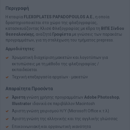
Περιγραφή
Η εταιρία
FLEXOPLATES PAPADOPOULOS Α.Ε
.
, η οποία
δραστηριοποιείται στο χώρο της φλεξογραφίας,
κατασκευάζοντας Κλισέ Φλεξογραφίας με έδρα τη
ΒΙΠΕ Σίνδου
Θεσσαλονίκης
, αναζητά
Γραφίστα
με γνώσεις των παρακάτω
προγραμμάτων, για τη στελέχωση του τμήματος prepress.
Αρμοδιότητες:
Χρωματική διαχείριση μακετών και λογοτύπων για
εκτυπώσεις με τη μέθοδο της φλεξογραφίας /
εκπαιδεύεται
Τεχνική επεξεργασία αρχείων - μακετών
Απαραίτητα Προσόντα
Άριστη
γνώση χρήσης προγραμμάτων
Adobe Photoshop
,
Illustrator
ιδανικά σε περιβάλλον Macintosh
Άριστη γνώση χειρισμού Η/Υ (Microsoft Office κ.τ.λ)
Άριστη γνώση της ελληνικής και της αγγλικής γλώσσας
Επικοινωνιακή και οργανωτική ικανότητα