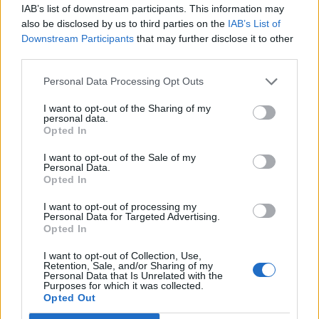
Συνθήκες που ενισχύουν τη γνώση και δίνουν σημαντικές
IAB’s list of downstream participants. This information may
ευκαιρίες
also be disclosed by us to third parties on the
IAB’s List of
Ένα ιδιαίτερα σύγχρονο και ευχάριστο περιβάλλον
Downstream Participants
that may further disclose it to other
εργασίας
third parties.
Δυνατότητα εργασίας σε μια εταιρία η οποία ενισχύει τη
Personal Data Processing Opt Outs
δημιουργικότητα και περιβάλλον εναρμονισμένο με
το αντικείμενο απασχόλησης
I want to opt-out of the Sharing of my
Δυνατότητες προσωπικής εξέλιξης και ανέλιξης
personal data.
Opted In
I want to opt-out of the Sale of my
Personal Data.
Opted In
I want to opt-out of processing my
Personal Data for Targeted Advertising.
Opted In
I want to opt-out of Collection, Use,
Retention, Sale, and/or Sharing of my
Personal Data that Is Unrelated with the
Purposes for which it was collected.
Opted Out