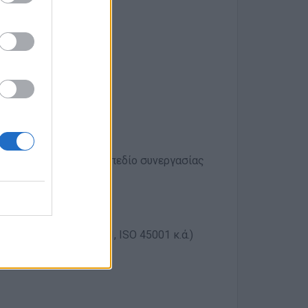
ες υποψηφίους)
κού Ασφαλείας
οχής υπηρεσιών
ηγήσει σε διευρυμένο πεδίο συνεργασίας
ης εταιρείας:
νου
(ISO 9001, ISO 14001, ISO 45001 κ.ά.)