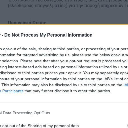
(ελεύθερους επαγγελματίες) για την παροχή υπηρεσιών Τ
Περιγραφή Θέσης
Παροχή συμβουλών και υποδείξεων προς τον εργοδότ
 -
Do Not Process My Personal Information
εργαζομένων με στόχο την πρόληψη εργατικών ατυχ
Επιθεώρηση χώρων εργασίας και παρακολούθηση της 
to opt-out of the sale, sharing to third parties, or processing of your per
Εντοπισμός κινδύνων και παραλείψεων σε θέματα α
formation for targeted advertising by us, please use the below opt-out s
βελτίωσης
r selection. Please note that after your opt-out request is processed y
eing interest-based ads based on personal information utilized by us or
Επίβλεψη της ορθής εφαρμογής των μέτρων προστασ
disclosed to third parties prior to your opt-out. You may separately opt-
Ενημέρωση και καθοδήγηση προσωπικού για την πρό
losure of your personal information by third parties on the IAB’s list of
Συμμετοχή στην ανάπτυξη κουλτούρας υγείας και ασ
. This information may also be disclosed by us to third parties on the
IA
Participants
that may further disclose it to other third parties.
Απαραίτητα Προσόντα
Πτυχίο ΑΕΙ ή ΤΕΙ σε μία από τις ειδικότητες:
Πολιτικό
l Data Processing Opt Outs
Ηλεκτρολόγος Μηχανικός, Χημικός Μηχανικός, Χημικ
Καλή γνώση Αγγλικής γλώσσας
o opt-out of the Sharing of my personal data.