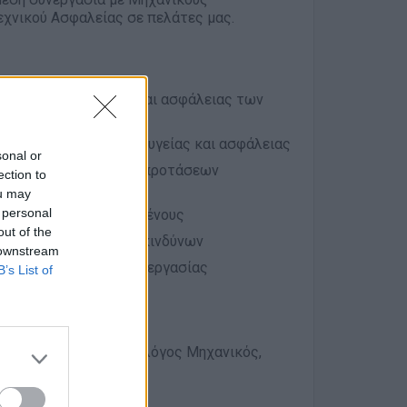
εχνικού Ασφαλείας σε πελάτες μας.
η για θέματα υγείας και ασφάλειας των
ημάτων
τήρησης των μέτρων υγείας και ασφάλειας
sonal or
σφάλειας και υποβολή προτάσεων
ection to
ou may
 personal
ίας από τους εργαζομένους
out of the
ληψη επαγγελματικών κινδύνων
 downstream
φάλειας στους χώρους εργασίας
B’s List of
ς Μηχανικός, Μηχανολόγος Μηχανικός,
ός