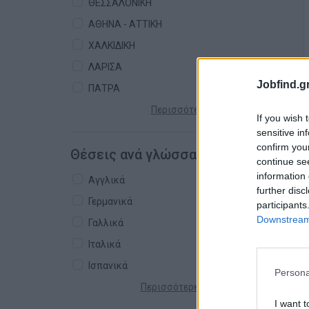
ΘΕΣΣΑΛΟΝΙΚΗ
ΑΘΗΝΑ - ΑΤΤΙΚΗ
ΧΑΛΚΙΔΙΚΗ
ΛΑΡΙΣΑ
Jobfind.gr
ΠΑΤΡΑ
Περισσότερες πόλεις +
If you wish 
sensitive in
confirm you
Θέσεις ανά γλώσσα
continue se
information 
Αγγλικά
further disc
Γερμανικά
participants
Downstream 
Γαλλικά
Ιταλικά
Ισπανικά
Persona
Περισσότερες γλώσσες +
I want t