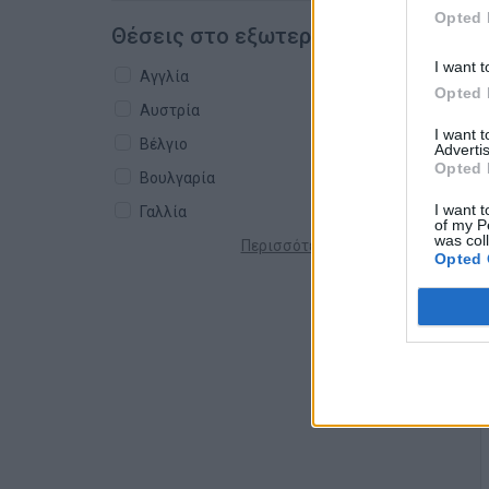
Opted 
Θέσεις στο εξωτερικό
I want t
Αγγλία
Opted 
Αυστρία
I want 
Βέλγιο
Advertis
Opted 
Βουλγαρία
I want t
Γαλλία
of my P
was col
Περισσότερες χώρες +
Opted 