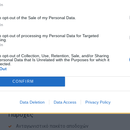
In
Καλή γνώση Η/Υ (MS Office)
Ικανότητες επικοινωνίας και ομαδικής συνεργασίας
o opt-out of the Sale of my Personal Data.
Εκπληρωμένες στρατιωτικές υποχρεώσεις (για άνδρ
In
Επιθυμητή προηγούμενη εμπειρία σε καθήκοντα Τεχνι
to opt-out of processing my Personal Data for Targeted
Απαραίτητη δυνατότητα έκδοσης παραστατικών παρ
ing.
In
o opt-out of Collection, Use, Retention, Sale, and/or Sharing
Πρόσθετες Δυνατότητες Συνεργασίας
ersonal Data that Is Unrelated with the Purposes for which it
lected.
Η γνώση ή εμπειρία στους παρακάτω τομείς μπορεί να οδ
Out
μέσω συμμετοχής σε εξειδικευμένα συμβουλευτικά έργα τ
CONFIRM
Εκπόνηση Μελετών Εκτίμησης Επαγγελματικού Κινδύ
Μελέτες Πυρασφάλειας
Συστήματα Διαχείρισης Ποιότητας και Πιστοποιήσεων 
Data Deletion
Data Access
Privacy Policy
Παροχές
Ανταγωνιστικό πακέτο αποδοχών