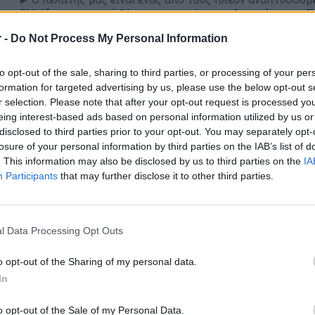
Ελλάδα, με ηγετική θέση στον τομέα των Ανανεώσιμων Πη
σχεδιασμό, την κατασκευή και τη λειτουργία ενεργειακώ
 -
Do Not Process My Personal Information
Τι θα κάνεις
to opt-out of the sale, sharing to third parties, or processing of your per
formation for targeted advertising by us, please use the below opt-out s
r selection. Please note that after your opt-out request is processed y
✔️ Έχεις τη συνολική ευθύνη της λειτουργίας του εργοτα
eing interest-based ads based on personal information utilized by us or
disclosed to third parties prior to your opt-out. You may separately opt-
✔️ Διοικείς την ομάδα κατασκευής και καθοδηγείς μηχανι
losure of your personal information by third parties on the IAB’s list of
✔️ Συντονίζεις υπεργολάβους και διασφαλίζεις την ομαλ
. This information may also be disclosed by us to third parties on the
IA
✔️ Παρακολουθείς την πρόοδο του έργου σε σχέση με το
Participants
that may further disclose it to other third parties.
✔️ Επιλύεις τεχνικά ζητήματα στο πεδίο και διαχειρίζεσ
✔️ Διασφαλίζεις την τήρηση κανόνων Υγείας & Ασφάλεια
l Data Processing Opt Outs
✔️ Συνεργάζεσαι με την ομάδα επίβλεψης για την παρακο
τεχνικών θεμάτων
o opt-out of the Sharing of my personal data.
✔️ Συντάσσεις αναφορές προόδου προς τη Διοίκηση
In
Απαραίτητα Προσόντα
o opt-out of the Sale of my Personal Data.