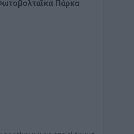
 Φωτοβολταϊκά Πάρκα
ενους ομίλους του ενεργειακού κλάδου στην