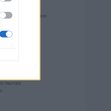
ιτικού Μηχανικού)
 ή μεγάλα ενεργειακά έργα
λογικών διαγραμμάτων
τός περιοχής
ιο