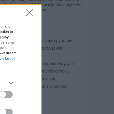
γών Ενέργειας (ΑΠΕ) και εξειδίκευση στον
ν έργων μεγάλης κλίμακας.
sonal or
ection to
ou may
ξίου και του συντονισμού των εργασιών
 personal
out of the
κούς πεδίου και τεχνικά συνεργεία
 downstream
ή εξέλιξη των εργασιών
B’s List of
 χρονοδιάγραμμα και τον προϋπολογισμό
αι καθημερινές προκλήσεις εργοταξίου
ς και προδιαγραφών ποιότητας
λούθηση της προόδου και την επίλυση