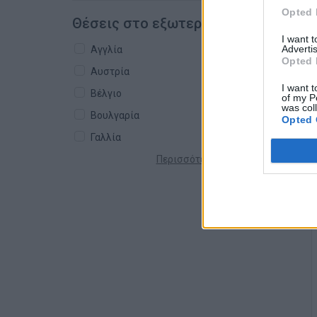
Opted 
Θέσεις στο εξωτερικό
I want 
Advertis
Αγγλία
Opted 
Αυστρία
I want t
Βέλγιο
of my P
was col
Βουλγαρία
Opted 
Γαλλία
Περισσότερες χώρες +