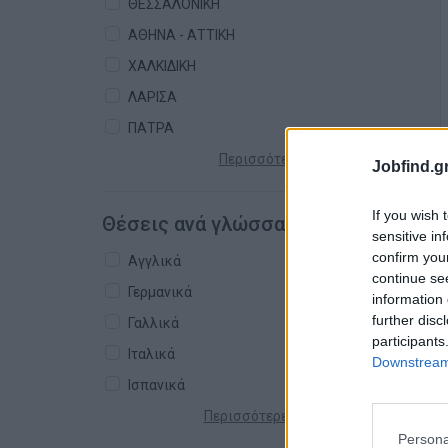
ΘΕΣΣΑΛΟΝΙΚΗ
ΑΘΗΝΑ - ΑΤΤΙΚΗ
ΧΑΛΚΙΔΙΚΗ
ΛΑΡΙΣΑ
ΠΑΤΡΑ
Περισσότερες πόλεις +
Jobfind.gr
If you wish 
Θέσεις ανά γλώσσα
sensitive in
confirm you
Αγγλικά
continue se
Γερμανικά
information 
further disc
Γαλλικά
participants
Ιταλικά
Downstream 
Ισπανικά
Περισσότερες γλώσσες +
Persona