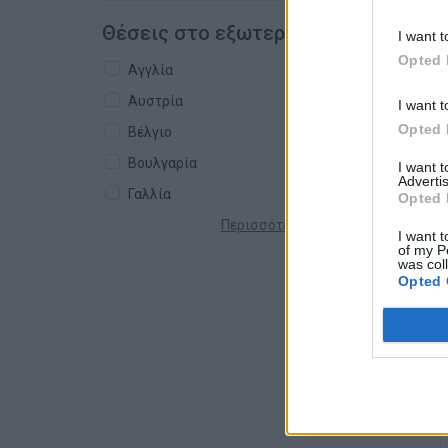
Θέσεις στο εξωτερικό
I want t
Opted 
Αγγλία
Αυστρία
I want t
Opted 
Βέλγιο
Βουλγαρία
I want 
Advertis
Γαλλία
Opted 
Περισσότερες χώρες +
I want t
of my P
was col
Opted 