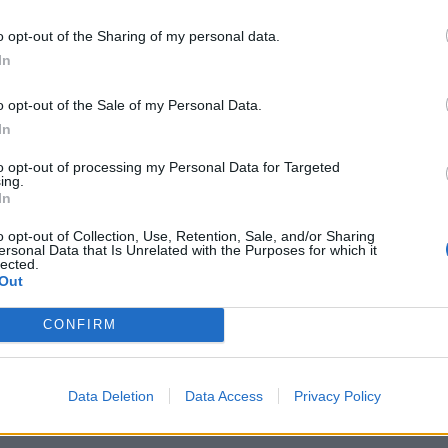
Ιδιωτική ιατροφαρμακευτική ασφάλιση.
o opt-out of the Sharing of my personal data.
Δωρεάν μεταφορά από και προς τις εγκαταστάσεις τη
In
Συνεχή εκπαίδευση και δυνατότητες επαγγελματικής 
o opt-out of the Sale of my Personal Data.
Σχετικά με την Optimal:
In
Από το 2005, η Optimal προσφέρει απαράμιλλες, εξατομι
σε μεγάλους οργανισμούς. Είμαστε περήφανοι για την πα
to opt-out of processing my Personal Data for Targeted
ing.
υποστήριξης 360° προς τους πελάτες μας μέσω 6 τμημά
In
Talent Acquisition
o opt-out of Collection, Use, Retention, Sale, and/or Sharing
HR Strategy & Talent Development
ersonal Data that Is Unrelated with the Purposes for which it
lected.
Learning & Development
Out
Workforce Management
CONFIRM
Recruiting
Outplacement
Data Deletion
Data Access
Privacy Policy
Παροχές