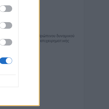
ς εταιρείας.
ανάπτυξης.
κευμένες υπηρεσίες ανθρώπινου δυναμικού
ροχή μιας πλατφόρμας επιχειρηματικής
των: