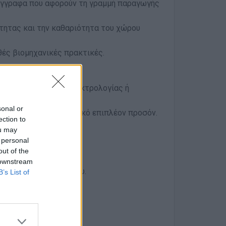
 έγγραφα που αφορούν τη γραμμή παραγωγής
τητας και την καθαριότητα του χώρου
θές βιομηχανικές πρακτικές.
υνση Μηχανολογίας, Ηλεκτρολογίας ή
sonal or
ία θα θεωρηθεί σημαντικό επιπλέον προσόν.
ection to
ιών βαρδιών.
ou may
 personal
ce.
out of the
 downstream
τα και τη συνέπειά σου.
B’s List of
επαγγελματική εξέλιξη.