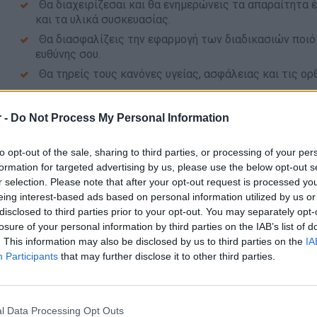
Θα διαχειρίζεσαι και θα ενημερώνεις τα απαραίτητα
και τα υλικά συσκευασίας.
Θα διασφαλίζεις την εφαρμογή των διαδικασιών ποιό
ευθύνης σου.
Θα τηρείς τους κανόνες υγείας, ασφάλειας και τις ορ
Τι θέλουμε από εσένα:
 -
Do Not Process My Personal Information
Να διαθέτεις πτυχίο ΑΕΙ, ΤΕΙ, ΕΠΑΛ ή ΙΕΚ με κατεύθ
Αυτοματισμού.
to opt-out of the sale, sharing to third parties, or processing of your per
Να έχεις εμπειρία σε βιομηχανικό περιβάλλον, η οπο
formation for targeted advertising by us, please use the below opt-out s
Να μπορείς να εργαστείς σε κυλιόμενο πρόγραμμα τρ
r selection. Please note that after your opt-out request is processed y
eing interest-based ads based on personal information utilized by us or
Να έχεις βασικές γνώσεις χρήσης εφαρμογών MS Offi
disclosed to third parties prior to your opt-out. You may separately opt-
Να διαθέτεις βασική γνώση της αγγλικής γλώσσας.
losure of your personal information by third parties on the IAB’s list of
Να ξεχωρίζεις για το ομαδικό πνεύμα, την υπευθυνότη
. This information may also be disclosed by us to third parties on the
IA
Participants
that may further disclose it to other third parties.
Να έχεις διάθεση για συνεχή μάθηση, εκπαίδευση και 
Η εταιρεία σου παρέχει:
Ανταγωνιστικό πακέτο αποδοχών.
l Data Processing Opt Outs