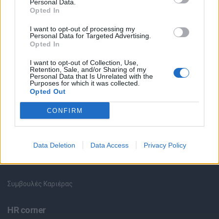
Personal Data.
Opted In
Θέσεις εργασίας
I want to opt-out of processing my
Personal Data for Targeted Advertising.
Όλες οι Θέσεις Εργασίας
Opted In
Θέσεις Εργασίας ανά Ειδικότητα
I want to opt-out of Collection, Use,
Retention, Sale, and/or Sharing of my
Personal Data that Is Unrelated with the
Purposes for which it was collected.
Θέσεις Εργασίας ανά Εταιρεία
Opted Out
Κέντρο Βοήθειας
CONFIRM
Υπηρεσίες υποψηφίων
Data Deletion
Data Access
Privacy Policy
Καταχώρηση Online Βιογραφικού
Συμβουλές Καριέρας
HR corner