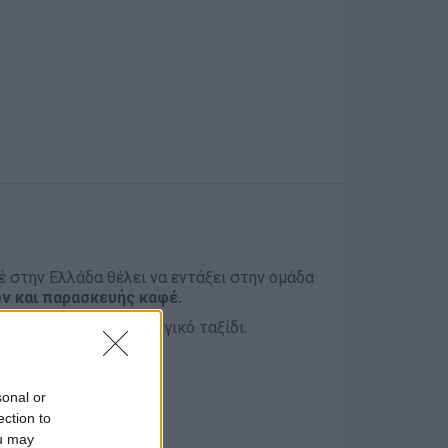
 στην Ελλάδα θέλει να εντάξει στην ομάδα
 και παρασκευής καφέ.
ελάτε για ένα δημιουργικό ταξίδι.
sonal or
ection to
ou may