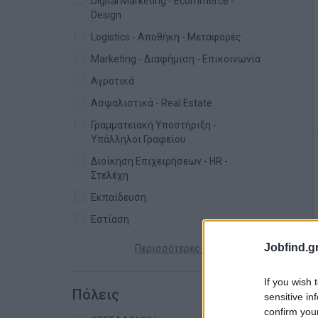
Digital Marketing - Ecommerce -
Design
Logistics - Αποθήκη - Μεταφορές
Marketing - Διαφήμιση - Επικοινωνία
Αγροτικά
Ασφαλιστικά - Real Estate
Γραμματειακή Υποστήριξη -
Υπάλληλοι Γραφείου
Διοίκηση Επιχειρήσεων - HR -
Στελέχη
Εκπαίδευση
Εστίαση
Jobfind.gr
Περισσότερες κατηγορίες +
If you wish 
Πόλεις
sensitive in
confirm you