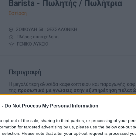
Barista - Πωλητής / Πωλήτρια
Εστίαση
ΣΟΦΟΥΛΗ 58 | ΘΕΣΣΑΛΟΝΙΚΗ
Πλήρης απασχόληση
ΓΕΝΙΚΟ ΛΥΚΕΙΟ
Περιγραφή
Η μεγαλύτερη αλυσίδα καφεκοπτείου και παραγωγής καφέ
της
προσωπικό με γνώσεις στην εξυπηρέτηση πελατών
Αν σας γοητεύει ο χώρος του καφέ και της εξυπηρέτησης, 
 -
Do Not Process My Personal Information
Απαραίτητα Προσόντα
to opt-out of the sale, sharing to third parties, or processing of your per
formation for targeted advertising by us, please use the below opt-out s
Όρεξη για εργασία
r selection. Please note that after your opt-out request is processed y