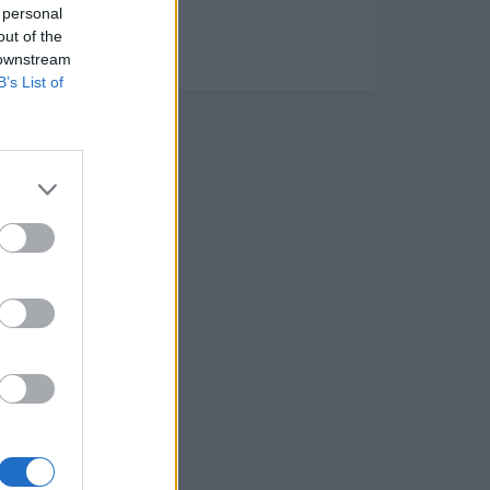
 personal
out of the
 downstream
B’s List of