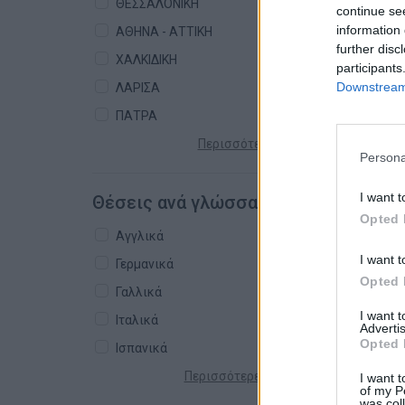
ΘΕΣΣΑΛΟΝΙΚΗ
continue se
information 
ΑΘΗΝΑ - ΑΤΤΙΚΗ
further disc
ΧΑΛΚΙΔΙΚΗ
participants
Downstream 
ΛΑΡΙΣΑ
ΠΑΤΡΑ
Περισσότερες πόλεις +
Persona
I want t
Θέσεις ανά γλώσσα
Opted 
Αγγλικά
I want t
Γερμανικά
Opted 
Γαλλικά
I want 
Ιταλικά
Advertis
Opted 
Ισπανικά
Περισσότερες γλώσσες +
I want t
of my P
was col