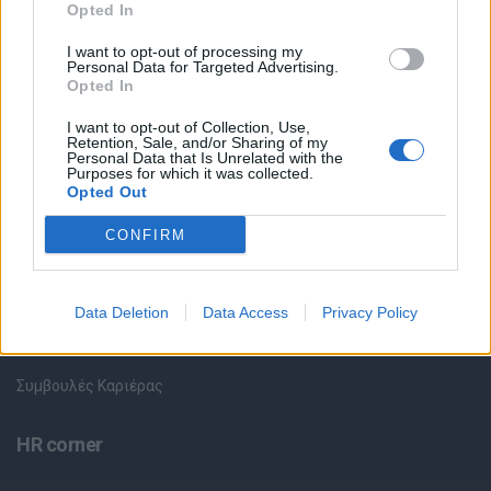
Θέσεις εργασίας
Opted In
I want to opt-out of processing my
Όλες οι Θέσεις Εργασίας
Personal Data for Targeted Advertising.
Opted In
Θέσεις Εργασίας ανά Ειδικότητα
I want to opt-out of Collection, Use,
Retention, Sale, and/or Sharing of my
Personal Data that Is Unrelated with the
Θέσεις Εργασίας ανά Εταιρεία
Purposes for which it was collected.
Opted Out
Κέντρο Βοήθειας
CONFIRM
Υπηρεσίες υποψηφίων
Data Deletion
Data Access
Privacy Policy
Καταχώρηση Online Βιογραφικού
Συμβουλές Καριέρας
HR corner