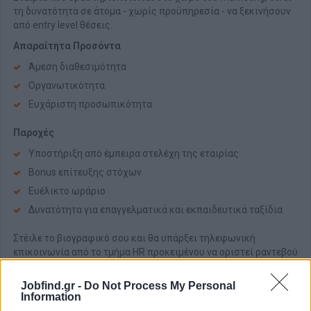
τη δυνατότητα σε άτομα - χωρίς προϋπηρεσία - να ξεκινήσουν
από entry level θέσεις.
Απαραίτητα Προσόντα
Άμεση διαθεσιμότητα
Οργανωτικότητα
Ευχάριστη προσωπικότητα
Παροχές
Υποστήριξη από έμπειρα στελέχη της εταιρίας
Bonus επίτευξης στόχων
Ευέλικτο ωράριο
Δυνατότητα για επαγγελματικά και εκπαιδευτικά ταξίδια
Στέιλε το βιογραφικό σου και θα υπάρξει τηλεφωνική
επικοινωνία από το τμήμα HR προκειμένου να οριστεί ραντεβού
για συνέντευξη.
Jobfind.gr -
Do Not Process My Personal
Information