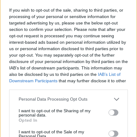
και την εμπειρία
If you wish to opt-out of the sale, sharing to third parties, or
Πενθήμερη, 8ωρη εργασία σε πρωινό ωράριο
processing of your personal or sensitive information for
Ιδιωτική ασφάλιση ζωής και υγείας
targeted advertising by us, please use the below opt-out
Σύγχρονο, ασφαλές και φιλικό περιβάλλον εργασίας
section to confirm your selection. Please note that after your
opt-out request is processed you may continue seeing
Εκπαίδευση και υποστήριξη για συνεχή ανάπτυξη και
interest-based ads based on personal information utilized by
προοπτικές επαγγελματικής εξέλιξης
us or personal information disclosed to third parties prior to
your opt-out. You may separately opt-out of the further
disclosure of your personal information by third parties on the
IAB’s list of downstream participants. This information may
also be disclosed by us to third parties on the
IAB’s List of
Downstream Participants
that may further disclose it to other
third parties.
Personal Data Processing Opt Outs
I want to opt-out of the Sharing of my
personal data.
Opted In
I want to opt-out of the Sale of my
Personal Data.