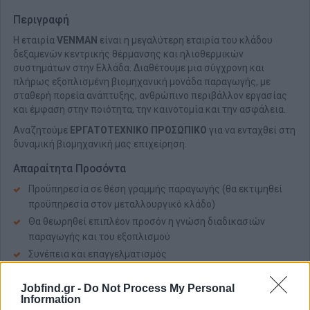
Περιγραφή
Η εταιρία
VENMAN
είναι η μεγαλύτερη εταιρία του κλάδου
δεξαμενών κεντρικής θέρμανσης και ηλιοθερμικών
συστημάτων στην Ελλάδα. Διαθέτουμε μια σύγχρονη και
πλήρως εξοπλισμένη βιομηχανική μονάδα παραγωγής, με
σταθερή πορεία ανάπτυξης, ανθρώπινο περιβάλλον εργασίας
και έμφαση στην ποιότητα, την καινοτομία και την ασφάλεια.
Αναζητούμε
ΕΡΓΑΤΟΤΕΧΝΙΚΟ ΠΡΟΣΩΠΙΚΟ
για να ενταχθεί στη
δυναμική βιομηχανική μας επιχείρηση.
Απαραίτητα Προσόντα
Προϋπηρεσία σε θέση γραμμής παραγωγής (θα εκτιμηθεί
προϋπηρεσία στον μεταλλουργικό κλάδο)
Θα θεωρηθεί επιπλέον προσόν η γνώση διαδικασιών
παραγωγής και του εξοπλισμού
Συνέπεια και επαγγελματισμός
Παροχές
Jobfind.gr -
Do Not Process My Personal
Information
Ανταγωνιστικό πακέτο αποδοχών ανάλογα με τα προσόντα