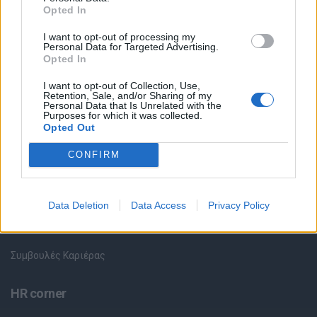
Θέσεις εργασίας
Opted In
I want to opt-out of processing my
Όλες οι Θέσεις Εργασίας
Personal Data for Targeted Advertising.
Opted In
Θέσεις Εργασίας ανά Ειδικότητα
I want to opt-out of Collection, Use,
Retention, Sale, and/or Sharing of my
Personal Data that Is Unrelated with the
Θέσεις Εργασίας ανά Εταιρεία
Purposes for which it was collected.
Opted Out
Κέντρο Βοήθειας
CONFIRM
Υπηρεσίες υποψηφίων
Data Deletion
Data Access
Privacy Policy
Καταχώρηση Online Βιογραφικού
Συμβουλές Καριέρας
HR corner