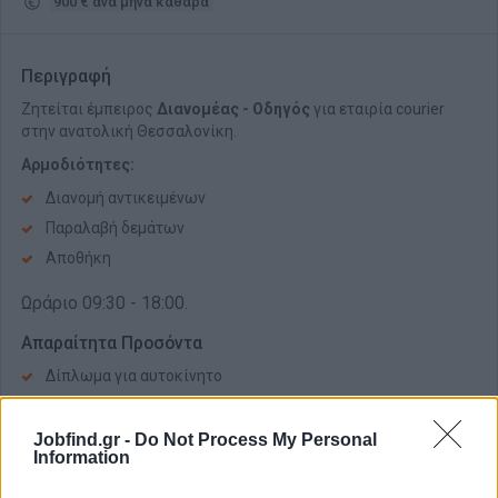
900 € ανά μήνα καθαρά
Περιγραφή
Ζητείται έμπειρος
Διανομέας - Οδηγός
για εταιρία courier
στην ανατολική Θεσσαλονίκη.
Αρμοδιότητες:
Διανομή αντικειμένων
Παραλαβή δεμάτων
Αποθήκη
Ωράριο 09:30 - 18:00.
Απαραίτητα Προσόντα
Δίπλωμα για αυτοκίνητο
Συνέπεια και υπευθυνότητα
Επιθυμητή προϋπηρεσία σε αντίστοιχη θέση
Jobfind.gr -
Do Not Process My Personal
Information
Παροχές