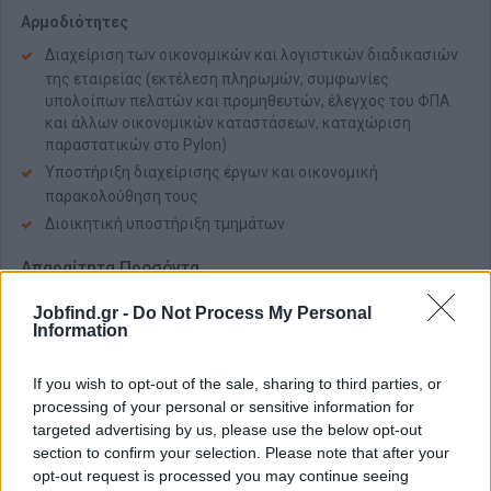
Αρμοδιότητες
Διαχείριση των οικονομικών και λογιστικών διαδικασιών
της εταιρείας (εκτέλεση πληρωμών, συμφωνίες
υπολοίπων πελατών και προμηθευτών, έλεγχος του ΦΠΑ
και άλλων οικονομικών καταστάσεων, καταχώριση
παραστατικών στο Pylon)
Υποστήριξη διαχείρισης έργων και οικονομική
παρακολούθηση τους
Διοικητική υποστήριξη τμημάτων
Απαραίτητα Προσόντα
Πτυχίο
Λογιστικής – Οικονομικής κατεύθυνσης
Jobfind.gr -
Do Not Process My Personal
Information
Πολύ καλή γνώση
μηχανογραφημένης λογιστικής
Πολύ καλή γνώση χειρισμού
ERP
– η γνώση χρήσης
Pylon
If you wish to opt-out of the sale, sharing to third parties, or
θα εκτιμηθεί
processing of your personal or sensitive information for
Άριστη γνώση
MS Office
targeted advertising by us, please use the below opt-out
Άριστη γνώση
αγγλικών
section to confirm your selection. Please note that after your
Επικοινωνιακές δεξιότητες, οργανωτικότητα, ομαδικό
opt-out request is processed you may continue seeing