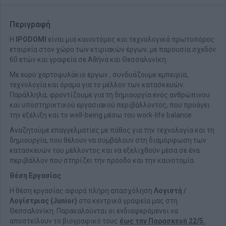
Περιγραφή
Η
IPODOMI
είναι μια καινοτόμος και τεχνολογικά πρωτοπόρος
εταιρεία στον χώρο των κτιριακών έργων, με παρουσία σχεδόν
60 ετών και γραφεία σε Αθήνα και Θεσσαλονίκη.
Με ευρύ χαρτοφυλάκιο έργων , συνδυάζουμε εμπειρία,
τεχνολογία και όραμα για το μέλλον των κατασκευών.
Παράλληλα, φροντίζουμε για τη δημιουργία ενός ανθρώπινου
και υποστηρικτικού εργασιακού περιβάλλοντος, που προάγει
την εξέλιξη και το well-being μέσω του work-life balance.
Αναζητούμε επαγγελματίες με πάθος για την τεχνολογία και τη
δημιουργία, που θέλουν να συμβάλουν στη διαμόρφωση των
κατασκευών του μέλλοντος και να εξελιχθούν μέσα σε ένα
περιβάλλον που στηρίζει την πρόοδο και την καινοτομία.
Θέση Εργασίας
Η θέση εργασίας αφορά πλήρη απασχόληση
Λογιστή /
Λογίστριας (Junior)
στα κεντρικά γραφεία μας στη
Θεσσαλονίκη. Παρακαλούνται οι ενδιαφερόμενοι να
αποστείλουν το βιογραφικό τους
έως την Παρασκευή 22/5.