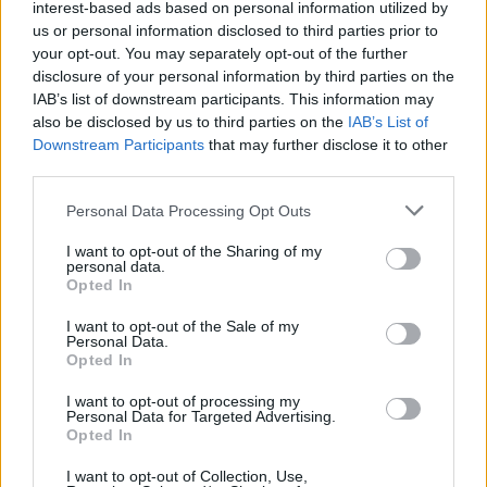
πνεύμα
interest-based ads based on personal information utilized by
us or personal information disclosed to third parties prior to
Ικανότητα διαχείρισης
πολλαπλών καθηκόντων
your opt-out. You may separately opt-out of the further
Επιθυμητά προσόντα
disclosure of your personal information by third parties on the
IAB’s list of downstream participants. This information may
Προηγούμενη εμπειρία σε αντίστοιχη θέση
also be disclosed by us to third parties on the
IAB’s List of
Μεταπτυχιακός τίτλος σπουδών
Downstream Participants
that may further disclose it to other
third parties.
Παροχές
Personal Data Processing Opt Outs
Ανταγωνιστικό πακέτο αποδοχών
Διατακτική κάρτα σίτισης
I want to opt-out of the Sharing of my
personal data.
Ιδιωτική ασφάλιση
σε μορφή εταιρικού πακέτου
Opted In
Κάρτα ΜΜΜ
I want to opt-out of the Sale of my
Συνεχής
εκπαίδευση
μέσα από τη συμμετοχή σε σεμινάρια
Personal Data.
επιμόρφωσης, εκθέσεις και συνέδρια
Opted In
I want to opt-out of processing my
Personal Data for Targeted Advertising.
Opted In
I want to opt-out of Collection, Use,