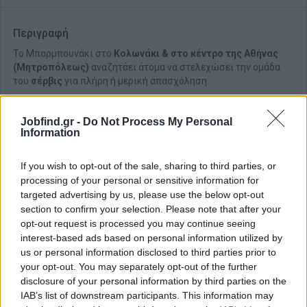
Περιγραφή
Το Μπαρμπουνάκι στο
Κολωνάκι
& στο κέντρο της Αθήνας
(Μητροπόλεως)
αναζητάει άτομα να στελεχώσει την ομάδα
του
σέρβις
για πλήρη ή μερική απασχόληση.
Jobfind.gr -
Do Not Process My Personal
Information
If you wish to opt-out of the sale, sharing to third parties, or
processing of your personal or sensitive information for
targeted advertising by us, please use the below opt-out
section to confirm your selection. Please note that after your
opt-out request is processed you may continue seeing
interest-based ads based on personal information utilized by
us or personal information disclosed to third parties prior to
your opt-out. You may separately opt-out of the further
disclosure of your personal information by third parties on the
Θέσεις εργασίας
IAB’s list of downstream participants. This information may