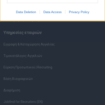
Ερωτήσεις συνεντεύξεων
Data Deletion
Data Access
Privacy Policy
Υπολογισμός καθαρού μισθού
Υπηρεσίες εταιριών
Εγγραφή & Καταχώρηση Αγγελίας
Τιμοκατάλογος Αγγελιών
Εύρεση Προσωπικού | Recruiting
Βάση Βιογραφικών
Διαφήμιση
Jobfind for Recruiters (EN)