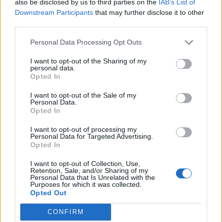
also be disclosed by us to third parties on the
IAB’s List of
Downstream Participants
that may further disclose it to other
Όλες οι Θέσεις Εργασίας
third parties.
Θέσεις Εργασίας ανά Ειδικότητα
Personal Data Processing Opt Outs
I want to opt-out of the Sharing of my
Θέσεις Εργασίας ανά Εταιρεία
personal data.
Opted In
Κέντρο Βοήθειας
I want to opt-out of the Sale of my
Personal Data.
Opted In
Υπηρεσίες υποψηφίων
I want to opt-out of processing my
Personal Data for Targeted Advertising.
Καταχώρηση Online Βιογραφικού
Opted In
I want to opt-out of Collection, Use,
Συμβουλές Καριέρας
Retention, Sale, and/or Sharing of my
Personal Data that Is Unrelated with the
Purposes for which it was collected.
HR corner
Opted Out
CONFIRM
Περιγραφές Θέσεων Εργασίας