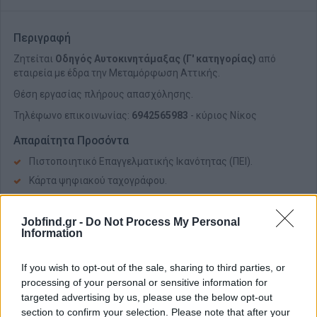
Περιγραφή
Ζητείται
Οδηγός Αυτοκινητάμαξας (Γ' κατηγορίας)
από
εταιρεία με έδρα την Μεταμόρφωση Αττικής.
Θέση εργασίας πλήρους απασχόλησης.
Τηλέφωνο επικοινωνίας:
6942565983
- κύριος Νίκος
Απαραίτητα Προσόντα
Πιστοποιητικό Επαγγελματικής Ικανότητας (ΠΕΙ).
Κάρτα ψηφιακού ταχογράφου.
Ευγένεια, επαγγελματισμός και ομαδικό πνεύμα.
Jobfind.gr -
Do Not Process My Personal
Επιθυμητά Προσόντα:
Information
Γνώση βασικής συντήρησης οχήματος.
If you wish to opt-out of the sale, sharing to third parties, or
Εμπειρία σε δρομολόγια εντός και εκτός πόλης
processing of your personal or sensitive information for
targeted advertising by us, please use the below opt-out
section to confirm your selection. Please note that after your