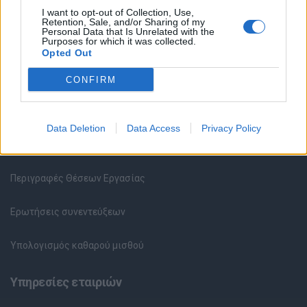
Κέντρο Βοήθειας
I want to opt-out of Collection, Use,
Retention, Sale, and/or Sharing of my
Personal Data that Is Unrelated with the
Υπηρεσίες υποψηφίων
Purposes for which it was collected.
Opted Out
Καταχώρηση Online Βιογραφικού
CONFIRM
Συμβουλές Καριέρας
Data Deletion
Data Access
Privacy Policy
HR corner
Περιγραφές Θέσεων Εργασίας
Ερωτήσεις συνεντεύξεων
Υπολογισμός καθαρού μισθού
Υπηρεσίες εταιριών