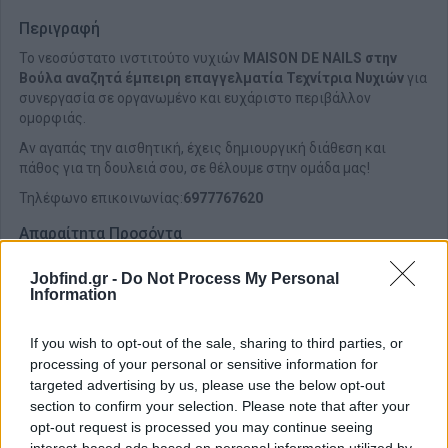
Περιγραφή
Το νεοσύστατο ινστιτούτο νυχιών
MAISON DE NAILS στην
Βούλα αναζητά έμπειρη επαγγελματία Τεχνίτρια Νυχιών
για
συνεργασία σε οργανωμένο και ευχάριστο περιβάλλον
ομορφιάς.
Αν αγαπάς την αισθητική, έχεις δημιουργική διάθεση και
πάθος για τη δουλειά σου, σε θέλουμε στην ομάδα μας!
Τηλέφωνο επικοινωνίας:
6977767620
Απαραίτητα Προσόντα
Προϋπηρεσία 2-3 ετών τουλάχιστον
Jobfind.gr -
Do Not Process My Personal
Γνώσεις Gel, Acrygel, Nail Art, ενισχυμένο ημιμόνιμο και
Information
πεντικιούρ
If you wish to opt-out of the sale, sharing to third parties, or
processing of your personal or sensitive information for
targeted advertising by us, please use the below opt-out
section to confirm your selection. Please note that after your
opt-out request is processed you may continue seeing