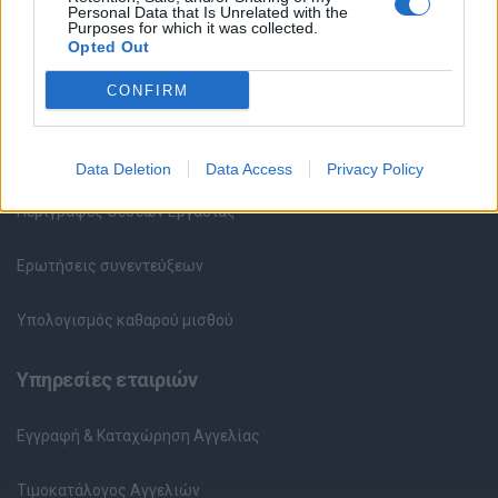
Personal Data that Is Unrelated with the
Purposes for which it was collected.
Καταχώρηση Online Βιογραφικού
Opted Out
CONFIRM
Συμβουλές Καριέρας
HR corner
Data Deletion
Data Access
Privacy Policy
Περιγραφές Θέσεων Εργασίας
Ερωτήσεις συνεντεύξεων
Υπολογισμός καθαρού μισθού
Υπηρεσίες εταιριών
Εγγραφή & Καταχώρηση Αγγελίας
Τιμοκατάλογος Αγγελιών