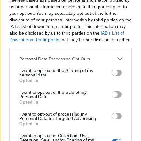
interest-based ads based on personal information utilized by
us or personal information disclosed to third parties prior to
your opt-out. You may separately opt-out of the further
disclosure of your personal information by third parties on the
IAB’s list of downstream participants. This information may
also be disclosed by us to third parties on the
IAB’s List of
Downstream Participants
that may further disclose it to other
third parties.
Θέσεις εργασίας
Personal Data Processing Opt Outs
I want to opt-out of the Sharing of my
Όλες οι Θέσεις Εργασίας
personal data.
Opted In
Θέσεις Εργασίας ανά Ειδικότητα
I want to opt-out of the Sale of my
Personal Data.
Opted In
Θέσεις Εργασίας ανά Εταιρεία
I want to opt-out of processing my
Personal Data for Targeted Advertising.
Κέντρο Βοήθειας
Opted In
I want to opt-out of Collection, Use,
Υπηρεσίες υποψηφίων
Retention, Sale, and/or Sharing of my