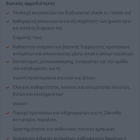
Βασικές αρμοδιότητες
Υποδοχή επισκεπτών και διαδικασίες check-in / check-out
Καθημερινή επικοινωνία και εξυπηρέτηση των guests πριν
και κατά τη διάρκεια της
διαμονής τους
Καθήκοντα reception και βασικής διαχείρισης κρατήσεων,
αιτημάτων και επικοινωνίας μέσω email ή άλλων καναλιών
Συντονισμός με housekeeping, συνεργάτες και την ομάδα
του καταλύματος για τη
σωστή προετοιμασία σουιτών και βιλών
Έλεγχος καθαριότητας, εικόνας και ετοιμότητας σουιτών,
βιλών και κοινόχρηστων
χώρων
Παροχή προτάσεων και πληροφοριών για τη Ζάκυνθο,
εστιατόρια, παραλίες,
δραστηριότητες και αυθεντικές τοπικές εμπειρίες
Διαχείριση ειδικών αιτημάτων, καθημερινών θεμάτων ή