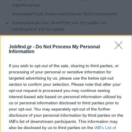
παραπόνων με
επαγγελματισμό, διακριτικότητα και ζεστή προσέγγιση
Συνεργασία με τους ιδιοκτήτες και την ομάδα του
καταλύματος για την ομαλή
καθημερινή λειτουργία
Jobfind.gr -
Do Not Process My Personal
Διασφάλιση υψηλού επιπέδου φιλοξενίας καθ’ όλη τη
Information
διάρκεια της διαμονής των
επισκεπτών
If you wish to opt-out of the sale, sharing to third parties, or
processing of your personal or sensitive information for
Απαραίτητα Προσόντα
targeted advertising by us, please use the below opt-out
Προϋπηρεσία σε ξενοδοχείο, boutique κατάλυμα, villa,
section to confirm your selection. Please note that after your
reception, reservations ή guest relations (1-2 έτη θα
opt-out request is processed you may continue seeing
εκτιμηθεί)
interest-based ads based on personal information utilized by
us or personal information disclosed to third parties prior to
Άριστη επικοινωνία και ευγενική παρουσία
your opt-out. You may separately opt-out of the further
Εξαιρετική γνώση αγγλικών, προφορικά και γραπτά
disclosure of your personal information by third parties on the
IAB’s list of downstream participants. This information may
Οργανωτικότητα και προσοχή στη λεπτομέρεια
also be disclosed by us to third parties on the
IAB’s List of
Ικανότητα αυτόνομης εργασίας και ανάληψης