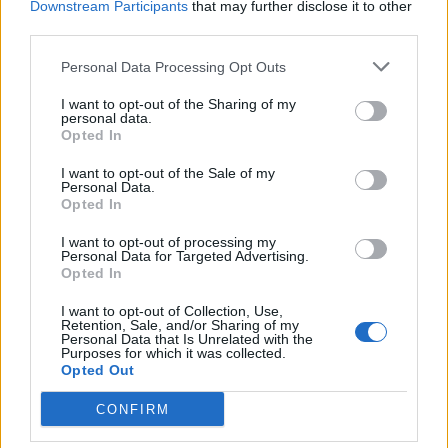
Downstream Participants
that may further disclose it to other
πρωτοβουλιών
third parties.
Επαγγελματισμός, διακριτικότητα και θετική διάθεση
Personal Data Processing Opt Outs
Θα εκτιμηθούν
I want to opt-out of the Sharing of my
Γνώση PMS, channel manager ή βασικών συστημάτων
personal data.
Opted In
κρατήσεων
Εμπειρία σε luxury ή small boutique hotels
I want to opt-out of the Sale of my
Personal Data.
Γνώση της Ζακύνθου ή εμπειρία σε νησιωτικό προορισμό
Opted In
Γνώση επιπλέον ξένης γλώσσας
I want to opt-out of processing my
Personal Data for Targeted Advertising.
Δίπλωμα οδήγησης (θα εκτιμηθεί)
Opted In
Παροχές
I want to opt-out of Collection, Use,
Retention, Sale, and/or Sharing of my
Ανταγωνιστικό πακέτο αποδοχών
Personal Data that Is Unrelated with the
Purposes for which it was collected.
Διαμονή κατά την περίοδο απασχόλησης στη Ζάκυνθο
Opted Out
Εκπαίδευση και καθοδήγηση σε περιβάλλον boutique
CONFIRM
φιλοξενίας
Οργανωμένο και επαγγελματικό περιβάλλον εργασίας