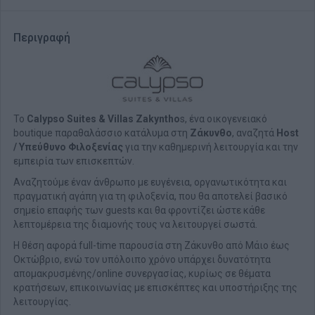
Περιγραφή
Το
Calypso Suites & Villas Zakyntho
s, ένα οικογενειακό
boutique παραθαλάσσιο κατάλυμα στη
Ζάκυνθο
, αναζητά
Host
/ Υπεύθυνο Φιλοξενίας
για την καθημερινή λειτουργία και την
εμπειρία των επισκεπτών.
Αναζητούμε έναν άνθρωπο με ευγένεια, οργανωτικότητα και
πραγματική αγάπη για τη φιλοξενία, που θα αποτελεί βασικό
σημείο επαφής των guests και θα φροντίζει ώστε κάθε
λεπτομέρεια της διαμονής τους να λειτουργεί σωστά.
Η θέση αφορά full-time παρουσία στη Ζάκυνθο από Μάιο έως
Οκτώβριο, ενώ τον υπόλοιπο χρόνο υπάρχει δυνατότητα
απομακρυσμένης/online συνεργασίας, κυρίως σε θέματα
κρατήσεων, επικοινωνίας με επισκέπτες και υποστήριξης της
λειτουργίας.