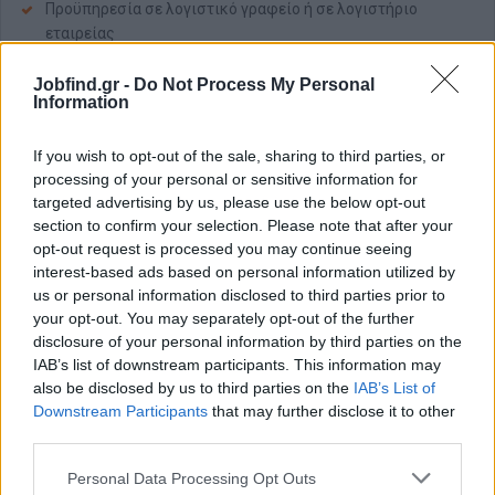
Προϋπηρεσία σε λογιστικό γραφείο ή σε λογιστήριο
εταιρείας
Πολύ καλές γνώσεις φορολογικής νομοθεσίας
Jobfind.gr -
Do Not Process My Personal
Άριστος χειρισμός προγραμμάτων Epsilon Net
Information
Άριστη γνώση της πλατφόρμας myDATA
If you wish to opt-out of the sale, sharing to third parties, or
Παροχές
processing of your personal or sensitive information for
Αρχικός καθαρός μισθός 1.000€ - 1.300€ (αναλόγως
targeted advertising by us, please use the below opt-out
προσόντων και εμπειρίας)
section to confirm your selection. Please note that after your
opt-out request is processed you may continue seeing
Δυνατότητα μισθολογικής εξέλιξης
interest-based ads based on personal information utilized by
Ένσημα πλήρους απασχόλησης
us or personal information disclosed to third parties prior to
Πλήρης καταβολή Δώρου Χριστουγέννων, Δώρου Πάσχα και
your opt-out. You may separately opt-out of the further
επιδόματος άδειας
disclosure of your personal information by third parties on the
Ωράριο εργασίας 09:00 - 17:00 (Δευτέρα - Παρασκευή)
IAB’s list of downstream participants. This information may
also be disclosed by us to third parties on the
IAB’s List of
Χωρίς υπερεργασία και υπερωρίες
Downstream Participants
that may further disclose it to other
third parties.
Personal Data Processing Opt Outs