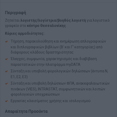
Περιγραφή
Ζητείται
λογιστής/λογίστρια/βοηθός λογιστή
για λογιστικό
γραφείο στο
κέντρο Θεσσαλονίκης
.
Κύριες αρμοδιότητες:
Τήρηση, παρακολούθηση και ενημέρωση απλογραφικών
και διπλογραφικών βιβλίων (Β' και Γ' κατηγορίας) από
διάφορους κλάδους δραστηριότητας
Έλεγχος, συμφωνία, χαρακτηρισμός και διαβίβαση
παραστατικών στην πλατφόρμα myDATA
Σύνταξη και υποβολή φορολογικών δηλώσεων (έντυπα Ν,
Ε1, Ε2, Ε3)
Σύνταξη και υποβολή δηλώσεων ΦΠΑ, ανακεφαλαιωτικών
πινάκων (VIES), INTRASTAT, συμφωνητικών και λοιπών
φορολογικών υποχρεώσεων
Εργασίες κλεισίματος χρήσης και ισολογισμού
Απαραίτητα Προσόντα