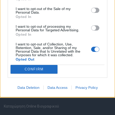
I want to opt-out of the Sale of my
Personal Data.
Opted In
I want to opt-out of processing my
Θέσεις εργασίας
Personal Data for Targeted Advertising.
Opted In
Όλες οι Θέσεις Εργασίας
I want to opt-out of Collection, Use,
Retention, Sale, and/or Sharing of my
Personal Data that Is Unrelated with the
Θέσεις Εργασίας ανά Ειδικότητα
Purposes for which it was collected.
Opted Out
Θέσεις Εργασίας ανά Εταιρεία
CONFIRM
Κέντρο Βοήθειας
Data Deletion
Data Access
Privacy Policy
Υπηρεσίες υποψηφίων
Καταχώρηση Online Βιογραφικού