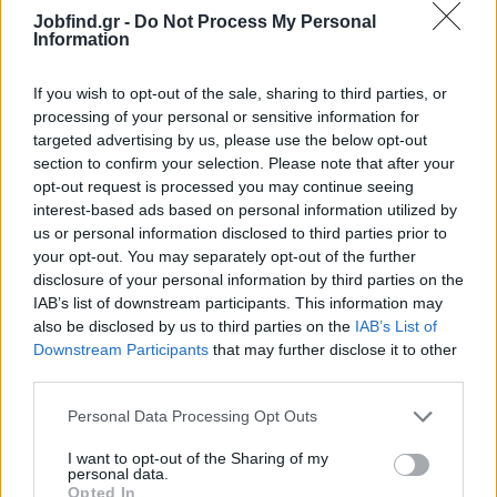
Νόμιμες αποδοχές βάσει προϋπηρεσίας και προσόντων
Jobfind.gr -
Do Not Process My Personal
Information
Οργανωμένο εργασιακό περιβάλλον
If you wish to opt-out of the sale, sharing to third parties, or
processing of your personal or sensitive information for
Αίτηση - Αποστολή Βιογραφικού
targeted advertising by us, please use the below opt-out
Σας ενδιαφέρει η θέση εργασίας; Εγγραφείτε για να στείλετε το
section to confirm your selection. Please note that after your
βιογραφικό σας στην εταιρεία.
opt-out request is processed you may continue seeing
interest-based ads based on personal information utilized by
us or personal information disclosed to third parties prior to
Εγγραφή
Είσοδος
your opt-out. You may separately opt-out of the further
disclosure of your personal information by third parties on the
IAB’s list of downstream participants. This information may
also be disclosed by us to third parties on the
IAB’s List of
Downstream Participants
that may further disclose it to other
third parties.
Personal Data Processing Opt Outs
I want to opt-out of the Sharing of my
personal data.
Opted In