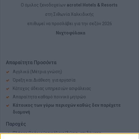
O όμιλος ξενοδοχείων
a
crotel Hotels & Resorts
στη Σιθωνία Χαλκιδικής
επιθυμεί να προσλάβει για την σεζόν 2026
Νυχτοφύλακα
Απαραίτητα Προσόντα
Αγγλικά (Μέτρια γνώση)
Όρεξη και Διάθεση για εργασία
Κάτοχος άδειας υπηρεσιών ασφάλειας
Απαραίτητα καθαρό ποινικό μητρώο
Κάτοικος των γύρω περιοχών καθώς δεν παρέχετε
διαμονή
Παροχές
Πλήρες Ωράριο/ασφάλεια/δώρα -επιδόματα