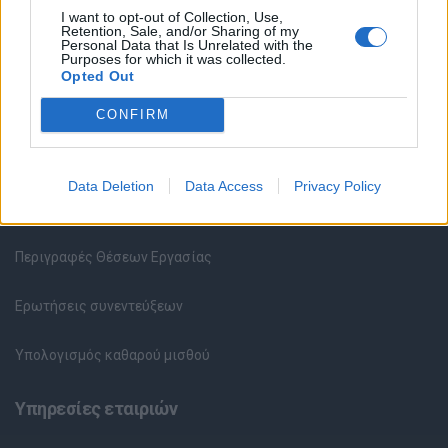
I want to opt-out of Collection, Use,
Retention, Sale, and/or Sharing of my
Personal Data that Is Unrelated with the
Υπηρεσίες υποψηφίων
Purposes for which it was collected.
Opted Out
Καταχώρηση Online Βιογραφικού
CONFIRM
Συμβουλές Καριέρας
Data Deletion
Data Access
Privacy Policy
HR corner
Περιγραφές Θέσεων Εργασίας
Ερωτήσεις συνεντεύξεων
Υπολογισμός καθαρού μισθού
Υπηρεσίες εταιριών