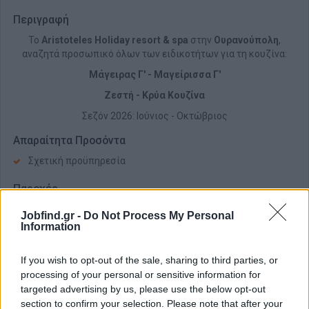
Περιγραφή
Το
Aristoteles Holiday resort & spa
στην
Ουρανούπολη
,
αναζητά προσωπικό όλων των ειδικοτήτων για τη κουζίνα:
Μάγειρας Γ' - Μαγείρισσα Γ'
Ζεστή - Κρύα Κουζίνα
Σεζόν 2026: Ιούνιος - Οκτώβριος
Απαραίτητα Προσόντα
Σχετική προϋπηρεσία
Παροχές
Καλό πακέτο αποδοχών
Jobfind.gr -
Do Not Process My Personal
Information
Μισθός κατόπιν συμφωνίας αναλόγως προσόντων &
προϋπηρεσίας
If you wish to opt-out of the sale, sharing to third parties, or
Διαμονή - Διατροφή
processing of your personal or sensitive information for
targeted advertising by us, please use the below opt-out
section to confirm your selection. Please note that after your