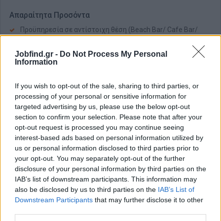
Απαραίτητα Προσόντα
Προϋπηρεσία σε αντίστοιχη θέση (Beach Bar/ Cafe Bar/
Ξενοδοχείο).
Άριστη γνώση Ελληνικών και Αγγλικών (επιπλέον
Jobfind.gr -
Do Not Process My Personal
Information
γλώσσες θα θεωρηθούν προσόν).
Γνώση διαδικασιών παρασκευής καφέ και βασικών cocktail
If you wish to opt-out of the sale, sharing to third parties, or
Ομαδικό πνεύμα, επικοινωνιακές δεξιότητες και πνεύμα
processing of your personal or sensitive information for
φιλοξενίας.
targeted advertising by us, please use the below opt-out
Ευγένεια, χαρά, επαγγελματική εμφάνιση και συνέπεια.
section to confirm your selection. Please note that after your
opt-out request is processed you may continue seeing
Παροχές
interest-based ads based on personal information utilized by
Ανταγωνιστικό πακέτο αποδοχών αναλόγως προσόντων,
us or personal information disclosed to third parties prior to
με πλήρη ασφάλιση και ένσημα και bonus απόδοση
your opt-out. You may separately opt-out of the further
disclosure of your personal information by third parties on the
Παροχή διατροφής και διαμονής στα δωματιά μας από
IAB’s list of downstream participants. This information may
πίσω.
also be disclosed by us to third parties on the
IAB’s List of
Επαγγελματικό και ευχάριστο περιβάλλον εργασίας.
Downstream Participants
that may further disclose it to other
Προοπτικές συνεργασίας και για τις επόμενες σεζόν
third parties.