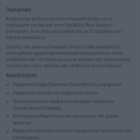
Περιγραφή
Αναζητούμε έμπειρο και επικοινωνιακό άτομο για τη
στελέχωση του bar μας
στον Περίβολο/Άγιο Γεώργιο
Σαντορίνης. Eιναι ένα μικρό beach bar με 25 ομπρέλες και
κάποια τραπεζάκια.
Ο ρόλος σας είναι να διασφαλίζετε ότι κάθε επισκέπτης
απολαμβάνει άψογα παρασκευασμένα ροφήματα και ποτά,
συμβάλλοντας στη δημιουργία μιας ευχάριστης ατμόσφαιρας
που θα κάνει τους πελάτες μας να θέλουν να επιστρέψουν.
Αρμοδιότητες:
Παρασκευή καφέ (Espresso/Specialty) και ροφημάτων.
Παρασκευή cocktail και σερβίρισμα ποτών.
Προετοιμασία και σερβίρισμα ελαφρών γευμάτων
(Snacks/Brunch/Salads).
Διατήρηση καθαριότητας και οργάνωσης του χώρου
εργασίας.
Άψογη εξυπηρέτηση πελατών σύμφωνα με τα πρότυπα του
καταλύματος