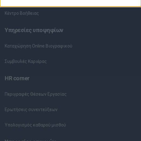
Κέντρο Βοήθειας
Υπηρεσίες υποψηφίων
Καταχώρηση Online Βιογραφικού
Συμβουλές Καριέρας
HR corner
Περιγραφές Θέσεων Εργασίας
Ερωτήσεις συνεντεύξεων
Υπολογισμός καθαρού μισθού