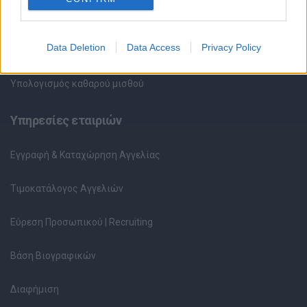
Περιγραφές Θέσεων Εργασίας
Data Deletion
Data Access
Privacy Policy
Ερωτήσεις συνεντεύξεων
Υπολογισμός καθαρού μισθού
Υπηρεσίες εταιριών
Εγγραφή & Καταχώρηση Αγγελίας
Τιμοκατάλογος Αγγελιών
Εύρεση Προσωπικού | Recruiting
Βάση Βιογραφικών
Διαφήμιση