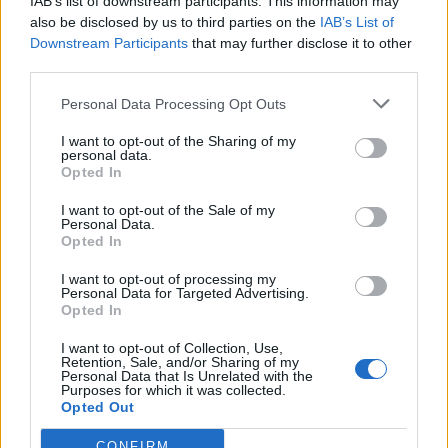
IAB’s list of downstream participants. This information may
Θέσεις εργασίας
also be disclosed by us to third parties on the
IAB’s List of
Downstream Participants
that may further disclose it to other
third parties.
Όλες οι Θέσεις Εργασίας
Personal Data Processing Opt Outs
Θέσεις Εργασίας ανά Ειδικότητα
I want to opt-out of the Sharing of my
personal data.
Θέσεις Εργασίας ανά Εταιρεία
Opted In
I want to opt-out of the Sale of my
Κέντρο Βοήθειας
Personal Data.
Opted In
Υπηρεσίες υποψηφίων
I want to opt-out of processing my
Personal Data for Targeted Advertising.
Opted In
Καταχώρηση Online Βιογραφικού
I want to opt-out of Collection, Use,
Retention, Sale, and/or Sharing of my
Συμβουλές Καριέρας
Personal Data that Is Unrelated with the
Purposes for which it was collected.
Opted Out
HR corner
CONFIRM