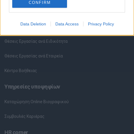
CONFIRM
Θέσεις εργασίας
Data Deletion
Data Access
Privacy Policy
Όλες οι Θέσεις Εργασίας
Θέσεις Εργασίας ανά Ειδικότητα
Θέσεις Εργασίας ανά Εταιρεία
Κέντρο Βοήθειας
Υπηρεσίες υποψηφίων
Καταχώρηση Online Βιογραφικού
Συμβουλές Καριέρας
HR corner