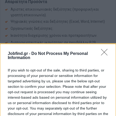
Απαραίτητα Προσόντα
Άριστες επικοινωνιακές δεξιότητες (προφορική και
γραπτή επικοινωνία).
Ψηφιακές γνώσεις και δεξιότητες (Excel, Word, Internet)
Οργανωτικές δεξιότητες.
Ικανότητα διαχείρισης χρόνου και προτεραιοτήτων.
Διαπραγματευτικές ικανότητες σε περιβάλλον B2B.
Προϋπηρεσία σε πωλήσεις B2B
Jobfind.gr -
Do Not Process My Personal
Πελατοκεντρική αντίληψη και επαγγελματική προσέγγιση
Information
στην εξυπηρέτηση πελατών.
Δίπλωμα οδήγησης για την άμεση εξυπηρέτηση των
If you wish to opt-out of the sale, sharing to third parties, or
πελατών μας.
processing of your personal or sensitive information for
targeted advertising by us, please use the below opt-out
Παροχές
section to confirm your selection. Please note that after your
opt-out request is processed you may continue seeing
Επαγγελματικό όχημα
interest-based ads based on personal information utilized by
laptop
us or personal information disclosed to third parties prior to
Κινητό τηλέφωνο
your opt-out. You may separately opt-out of the further
disclosure of your personal information by third parties on the