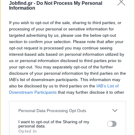
Στείλε μας το βιογραφικό σου — θα χαρούμε να σε γνωρίσουμε.
Jobfind.gr -
Do Not Process My Personal
Information
Τηρείται απόλυτη εμπιστευτικότητα.
If you wish to opt-out of the sale, sharing to third parties, or
processing of your personal or sensitive information for
Αίτηση - Αποστολή Βιογραφικού
targeted advertising by us, please use the below opt-out
Σας ενδιαφέρει η θέση εργασίας; Εγγραφείτε για να στείλετε το
section to confirm your selection. Please note that after your
βιογραφικό σας στην εταιρεία.
opt-out request is processed you may continue seeing
interest-based ads based on personal information utilized by
us or personal information disclosed to third parties prior to
Εγγραφή
Είσοδος
your opt-out. You may separately opt-out of the further
disclosure of your personal information by third parties on the
IAB’s list of downstream participants. This information may
also be disclosed by us to third parties on the
IAB’s List of
Downstream Participants
that may further disclose it to other
third parties.
Personal Data Processing Opt Outs
I want to opt-out of the Sharing of my
personal data.
Opted In