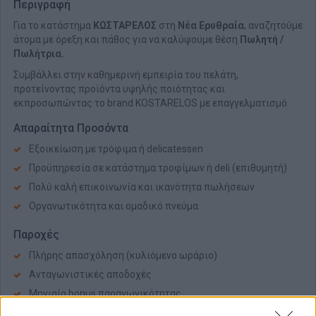
Περιγραφή
Για το κατάστημα
ΚΩΣΤΑΡΕΛΟΣ
στη
Νέα Ερυθραία
, αναζητούμε
άτομα με όρεξη και πάθος για να καλύψουμε θέση
Πωλητή /
Πωλήτρια.
Συμβάλλει στην καθημερινή εμπειρία του πελάτη,
προτείνοντας προϊόντα υψηλής ποιότητας και
εκπροσωπώντας το brand ΚOSTARELOS με επαγγελματισμό.
Απαραίτητα Προσόντα
Εξοικείωση με τρόφιμα ή delicatessen
Προϋπηρεσία σε κατάστημα τροφίμων ή deli (επιθυμητή)
Πολύ καλή επικοινωνία και ικανότητα πωλήσεων
Οργανωτικότητα και ομαδικό πνεύμα
Παροχές
Πλήρης απασχόληση (κυλιόμενο ωράριο)
Ανταγωνιστικές αποδοχές
Μηνιαίο bonus παραγωγικότητας