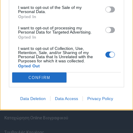
I want to opt-out of the Sale of my
Personal Data.
Opted In
Θέσεις εργασίας
I want to opt-out of processing my
Personal Data for Targeted Advertising.
Opted In
Όλες οι Θέσεις Εργασίας
I want to opt-out of Collection, Use,
Retention, Sale, and/or Sharing of my
Personal Data that Is Unrelated with the
Θέσεις Εργασίας ανά Ειδικότητα
Purposes for which it was collected.
Opted Out
Θέσεις Εργασίας ανά Εταιρεία
CONFIRM
Κέντρο Βοήθειας
Data Deletion
Data Access
Privacy Policy
Υπηρεσίες υποψηφίων
Καταχώρηση Online Βιογραφικού
Συμβουλές Καριέρας