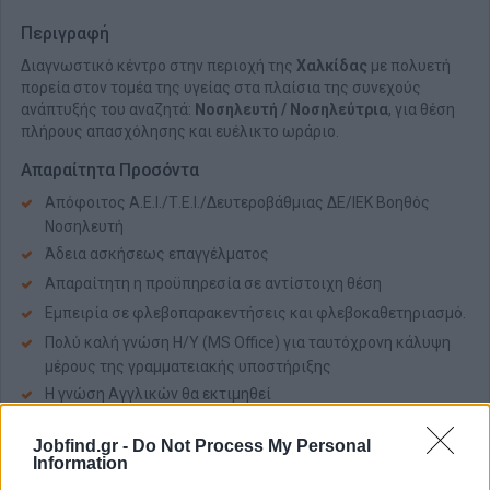
Περιγραφή
Διαγνωστικό κέντρο στην περιοχή της
Χαλκίδας
με πολυετή
πορεία στον τομέα της υγείας στα πλαίσια της συνεχούς
ανάπτυξής του αναζητά:
Νοσηλευτή / Νοσηλεύτρια
, για θέση
πλήρους απασχόλησης και ευέλικτο ωράριο.
Απαραίτητα Προσόντα
Απόφοιτος Α.Ε.Ι./Τ.Ε.Ι./Δευτεροβάθμιας ΔΕ/IEK Βοηθός
Νοσηλευτή
Άδεια ασκήσεως επαγγέλματος
Απαραίτητη η προϋπηρεσία σε αντίστοιχη θέση
Εμπειρία σε φλεβοπαρακεντήσεις και φλεβοκαθετηριασμό.
Πολύ καλή γνώση Η/Υ (MS Office) για ταυτόχρονη κάλυψη
μέρους της γραμματειακής υποστήριξης
Η γνώση Αγγλικών θα εκτιμηθεί
Υψηλό αίσθημα ευθύνης και ακεραιότητα
Jobfind.gr -
Do Not Process My Personal
Επικοινωνιακές ικανότητες και ομαδικότητα
Information