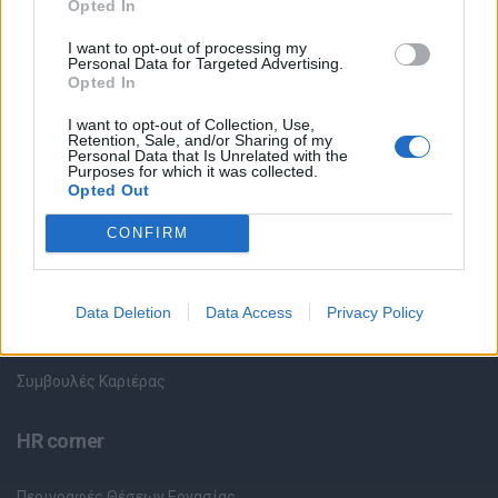
Opted In
I want to opt-out of processing my
Όλες οι Θέσεις Εργασίας
Personal Data for Targeted Advertising.
Opted In
Θέσεις Εργασίας ανά Ειδικότητα
I want to opt-out of Collection, Use,
Retention, Sale, and/or Sharing of my
Personal Data that Is Unrelated with the
Θέσεις Εργασίας ανά Εταιρεία
Purposes for which it was collected.
Opted Out
Κέντρο Βοήθειας
CONFIRM
Υπηρεσίες υποψηφίων
Data Deletion
Data Access
Privacy Policy
Καταχώρηση Online Βιογραφικού
Συμβουλές Καριέρας
HR corner
Περιγραφές Θέσεων Εργασίας