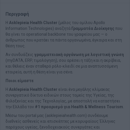
Περιγραφή
Η
Asklepieia Health Cluster
(μέλος του ομίλου Apollo
Information Technologies) αναζητά
Γραμματέα Διοίκησης
που
θα γίνει το operational backbone του γραφείου μας — ο
άνθρωπος που κρατάει τα πάντα οργανωμένα, έγκαιρα και στη
θέση τους.
Αν συνδυάζεις
γραμματειακή οργάνωση με λογιστική γνώση
(myDATA, ERP, τιμολόγηση), σου αρέσει η τάξη και η ακρίβεια,
και θέλεις έναν σταθερό ρόλο-κλειδί σε μια αναπτυσσόμενη
εταιρεία, αυτή η θέση είναι για σένα.
Ποιοι είμαστε
Η
Asklepieia Health Cluster
είναι ένα μεγάλης κλίμακας
συνεργατικό δίκτυο ειδικών στους τομείς της Υγείας, της
Φιλοξενίας και της Τεχνολογίας, με αποστολή να καταστήσει
την Ελλάδα τον
#1 προορισμό για Health & Wellness Tourism
.
Μέσω του portal μας (asklepieiahealth.com) συνδέουμε
διεθνείς ασθενείς και επισκέπτες με κορυφαίους Έλληνες
παρόχους υγείας, ξενοδοχειακούς συνεργάτες και