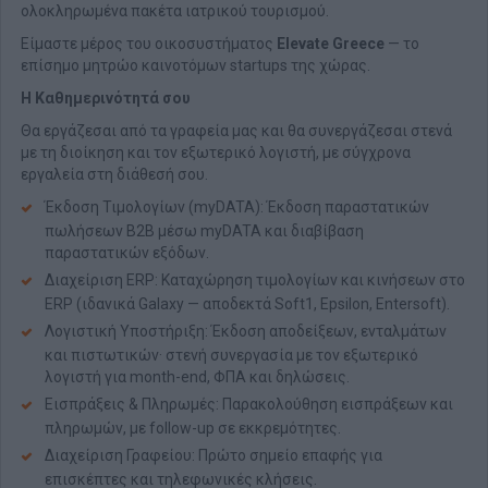
ολοκληρωμένα πακέτα ιατρικού τουρισμού.
Είμαστε μέρος του οικοσυστήματος
Elevate Greece
— το
επίσημο μητρώο καινοτόμων startups της χώρας.
Η Καθημερινότητά σου
Θα εργάζεσαι από τα γραφεία μας και θα συνεργάζεσαι στενά
με τη διοίκηση και τον εξωτερικό λογιστή, με σύγχρονα
εργαλεία στη διάθεσή σου.
Έκδοση Τιμολογίων (myDATA): Έκδοση παραστατικών
πωλήσεων B2B μέσω myDATA και διαβίβαση
παραστατικών εξόδων.
Διαχείριση ERP: Καταχώρηση τιμολογίων και κινήσεων στο
ERP (ιδανικά Galaxy — αποδεκτά Soft1, Epsilon, Entersoft).
Λογιστική Υποστήριξη: Έκδοση αποδείξεων, ενταλμάτων
και πιστωτικών· στενή συνεργασία με τον εξωτερικό
λογιστή για month-end, ΦΠΑ και δηλώσεις.
Εισπράξεις & Πληρωμές: Παρακολούθηση εισπράξεων και
πληρωμών, με follow-up σε εκκρεμότητες.
Διαχείριση Γραφείου: Πρώτο σημείο επαφής για
επισκέπτες και τηλεφωνικές κλήσεις.