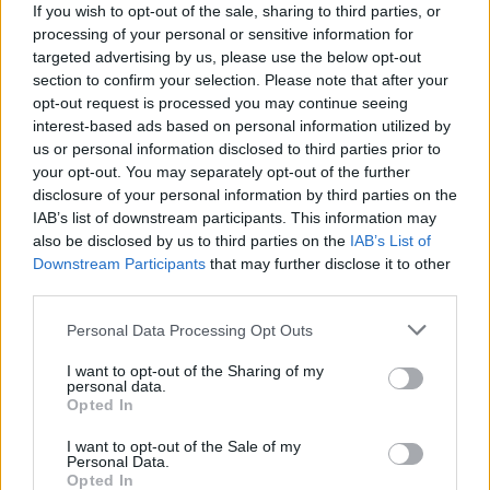
If you wish to opt-out of the sale, sharing to third parties, or
Γλώσσες & Σπουδές
processing of your personal or sensitive information for
Ελληνικά σε επίπεδο μητρικής γλώσσας.
targeted advertising by us, please use the below opt-out
Αγγλικά Β2+ (γραπτά και προφορικά) για περιστασιακή
section to confirm your selection. Please note that after your
επικοινωνία με διεθνείς εταίρους.
opt-out request is processed you may continue seeing
interest-based ads based on personal information utilized by
Πτυχίο Λογιστικής / Διοίκησης ή ΙΕΚ Γραμματείας /
us or personal information disclosed to third parties prior to
Λογιστικής.
your opt-out. You may separately opt-out of the further
Χαρακτηριστικά (Mindset)
disclosure of your personal information by third parties on the
IAB’s list of downstream participants. This information may
Οργανωτικός/ή — διαχειρίζεσαι πολλαπλές παράλληλες
also be disclosed by us to third parties on the
IAB’s List of
εργασίες χωρίς να χάνεις deadlines.
Downstream Participants
that may further disclose it to other
Μεθοδικός/ή & προσεκτικός/ή — τα νούμερα δεν
third parties.
συγχωρούν λάθη, και το ξέρεις.
Εχέμυθος/η — χειρίζεσαι ευαίσθητα οικονομικά και
Personal Data Processing Opt Outs
προσωπικά δεδομένα με απόλυτη discretion.
I want to opt-out of the Sharing of my
Ομαδικός/ή — συνεργάζεσαι άνετα με διοίκηση, λογιστή και
personal data.
συναδέλφους.
Opted In
Nice-to-have
I want to opt-out of the Sale of my
Personal Data.
Εμπειρία σε εταιρεία του κλάδου Πληροφορικής ή Υγείας ή
Opted In