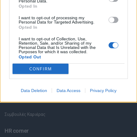
Personal Data.
Opted In
Θέσεις εργασίας
I want to opt-out of processing my
Personal Data for Targeted Advertising.
Όλες οι Θέσεις Εργασίας
Opted In
Θέσεις Εργασίας ανά Ειδικότητα
I want to opt-out of Collection, Use,
Retention, Sale, and/or Sharing of my
Personal Data that Is Unrelated with the
Purposes for which it was collected.
Θέσεις Εργασίας ανά Εταιρεία
Opted Out
Κέντρο Βοήθειας
CONFIRM
Υπηρεσίες υποψηφίων
Data Deletion
Data Access
Privacy Policy
Καταχώρηση Online Βιογραφικού
Συμβουλές Καριέρας
HR corner