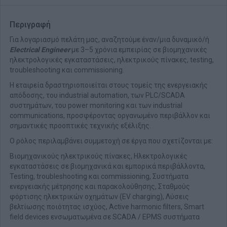
Περιγραφή
Για λογαριασμό πελάτη μας, αναζητούμε έναν/μια δυναμικό/ή
Electrical Engineer
με 3–5 χρόνια εμπειρίας σε βιομηχανικές
ηλεκτρολογικές εγκαταστάσεις, ηλεκτρικούς πίνακες, testing,
troubleshooting και commissioning.
Η εταιρεία δραστηριοποιείται στους τομείς της ενεργειακής
απόδοσης, του industrial automation, των PLC/SCADA
συστημάτων, του power monitoring και των industrial
communications, προσφέροντας οργανωμένο περιβάλλον και
σημαντικές προοπτικές τεχνικής εξέλιξης.
Ο ρόλος περιλαμβάνει συμμετοχή σε έργα που σχετίζονται με:
Βιομηχανικούς ηλεκτρικούς πίνακες, Ηλεκτρολογικές
εγκαταστάσεις σε βιομηχανικά και εμπορικά περιβάλλοντα,
Testing, troubleshooting και commissioning, Συστήματα
ενεργειακής μέτρησης και παρακολούθησης, Σταθμούς
φόρτισης ηλεκτρικών οχημάτων (EV charging), Λύσεις
βελτίωσης ποιότητας ισχύος, Active harmonic filters, Smart
field devices ενσωματωμένα σε SCADA / EPMS συστήματα