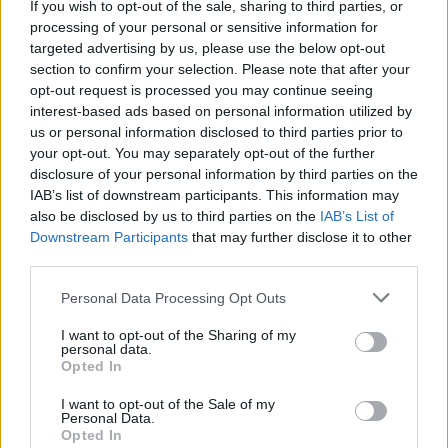
Ταξίδια για υλοποίηση έργων στην Ελλάδα και το
If you wish to opt-out of the sale, sharing to third parties, or
εξωτερικό
processing of your personal or sensitive information for
targeted advertising by us, please use the below opt-out
Απαραίτητα Προσόντα
section to confirm your selection. Please note that after your
opt-out request is processed you may continue seeing
3–5 έτη σχετικής επαγγελματικής εμπειρίας
interest-based ads based on personal information utilized by
Πολύ καλή γνώση ηλεκτρολογίας και ηλεκτρολογικών
us or personal information disclosed to third parties prior to
σχεδίων
your opt-out. You may separately opt-out of the further
Εμπειρία σε βιομηχανικούς πίνακες και εγκαταστάσεις
disclosure of your personal information by third parties on the
Εμπειρία σε εργασίες πεδίοη, testing και commissioning
IAB’s list of downstream participants. This information may
also be disclosed by us to third parties on the
IAB’s List of
Πολύ καλές γνώσεις Η/Υ
Downstream Participants
that may further disclose it to other
Δίπλωμα οδήγησης
third parties.
Δυνατότητα ταξιδιών (εντός και εκτός Ελλάδας)
Personal Data Processing Opt Outs
Καλή γνώση Αγγλικών (γραπτά & προφορικά)
I want to opt-out of the Sharing of my
Παροχές
personal data.
Opted In
Ανταγωνιστικό πακέτο αποδοχών
Συνεχής εκπαίδευση και επιμόρφωση σε
I want to opt-out of the Sale of my
Personal Data.
softwareπαρακολούθησης ενεργειακών καταναλώσεων,
Opted In
συστημάτων SCADA καθώς και ενεργών φίλτρων