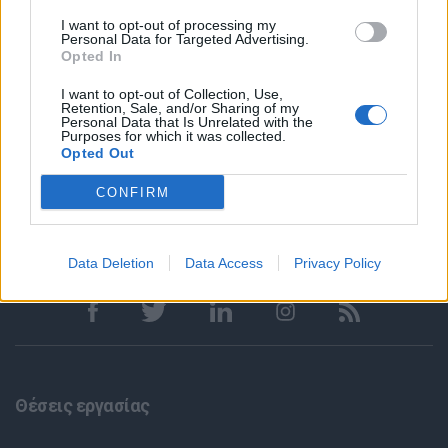
Επαγγελματική εξέλιξη σε ένα δυναμικό και τεχνολογικά
I want to opt-out of processing my
εξελισσόμενο περιβάλλον
Personal Data for Targeted Advertising.
Opted In
Δυνατότητα απομακρυσμένης εργασίας μέσω υπολογιστή
υπό προϋποθέσεις
I want to opt-out of Collection, Use,
Retention, Sale, and/or Sharing of my
Personal Data that Is Unrelated with the
Purposes for which it was collected.
Opted Out
CONFIRM
Data Deletion
Data Access
Privacy Policy
Θέσεις εργασίας