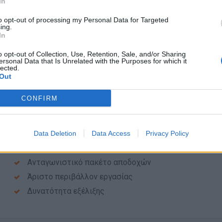
Δεξιότητες
In
Διάθεση και όρεξη για εργασία
to opt-out of processing my Personal Data for Targeted
ing.
Παρατηρητικότητα
In
Αντίληψη
o opt-out of Collection, Use, Retention, Sale, and/or Sharing
Πρωτοβουλία
ersonal Data that Is Unrelated with the Purposes for which it
lected.
Υπευθυνότητα
Out
Συνέπεια
CONFIRM
Οργανωτικότητα
Ικανότητα εργασίας υπό πίεση
Data Deletion
Data Access
Privacy Policy
Παροχές
Ανταγωνιστικό πακέτο αποδοχών
Άριστο περιβάλλον εργασίας
Δυνατότητα εξέλιξης