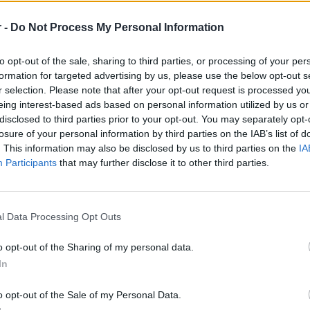
Παραγγελιοληψία μέσω τηλεφώνου και μέσω email
 -
Do Not Process My Personal Information
Επικοινωνία με πελάτες
Καλή γνώση myDATA
to opt-out of the sale, sharing to third parties, or processing of your per
formation for targeted advertising by us, please use the below opt-out s
r selection. Please note that after your opt-out request is processed y
Απαραίτητα Προσόντα
eing interest-based ads based on personal information utilized by us or
disclosed to third parties prior to your opt-out. You may separately opt-
Πτυχίο Α.Ε.Ι. – Τ.Ε.Ι. Λογιστικής ή Οικονομικής κατεύ
losure of your personal information by third parties on the IAB’s list of
Εμπειρία χειρισμού συστήματος ERP
. This information may also be disclosed by us to third parties on the
IA
Πολύ καλή γνώση χειρισμού MS Office
Participants
that may further disclose it to other third parties.
Απαραίτητη προϋπόθεση η εμπειρία σε αντίστοιχη θέ
Γνώση Αγγλικού προφορικού και γραπτού λόγου
l Data Processing Opt Outs
Γνώσεις λογιστικής & εμπορικών προγραμμάτων
Άριστη χρήση Η/Υ και προγραμμάτων MS Office (Excel
o opt-out of the Sharing of my personal data.
Επιθυμητό μεταφορικό μέσο
In
Θα προτιμηθούν κάτοικοι Κιλκίς
o opt-out of the Sale of my Personal Data.