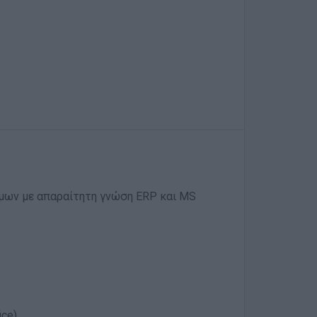
ίμων με απαραίτητη γνώση ERP και MS
ce)