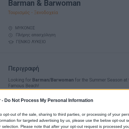
Barman & Barwoman
Τουρισμός - Ξενοδοχεία
ΜΥΚΟΝΟΣ
Πλήρης απασχόληση
ΓΕΝΙΚΟ ΛΥΚΕΙΟ
Περιγραφή
Looking for
Barman/Barwoman
for the Summer Season at t
Famous Beach!
Is ensuring guest happiness your top focus? Have you honed 
Are you prepared for a fresh, daily adventure? We're on the
 -
Do Not Process My Personal Information
shine in our exciting new venture in
Mykonos
!
to opt-out of the sale, sharing to third parties, or processing of your per
formation for targeted advertising by us, please use the below opt-out s
r selection. Please note that after your opt-out request is processed y