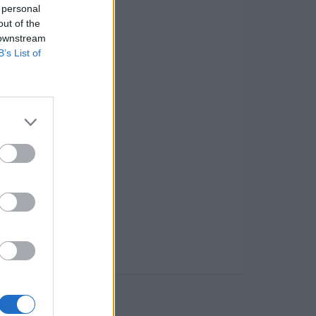
 personal
out of the
 downstream
B’s List of
sential