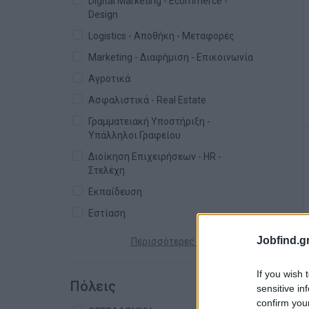
Digital Marketing - Ecommerce -
Design
Logistics - Αποθήκη - Μεταφορές
Marketing - Διαφήμιση - Επικοινωνία
Αγροτικά
Ασφαλιστικά - Real Estate
Γραμματειακή Υποστήριξη -
Υπάλληλοι Γραφείου
Διοίκηση Επιχειρήσεων - HR -
Στελέχη
Εκπαίδευση
Εστίαση
Jobfind.gr
Περισσότερες κατηγορίες +
If you wish 
Πόλεις
sensitive in
confirm you