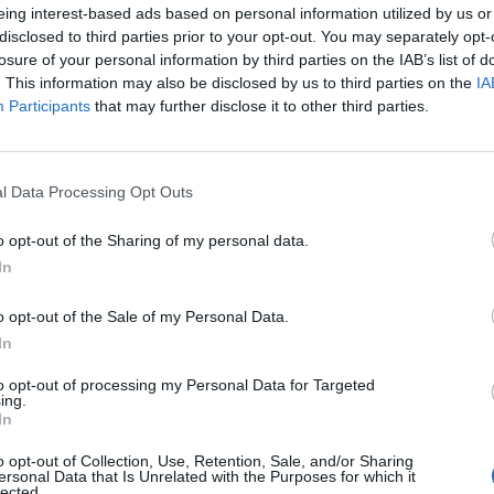
Απαραίτητα Προσόντα
eing interest-based ads based on personal information utilized by us or
disclosed to third parties prior to your opt-out. You may separately opt-
Required Skills:
losure of your personal information by third parties on the IAB’s list of
Proven experience as a bartender and barista
. This information may also be disclosed by us to third parties on the
IA
Extensive knowledge of cocktails, beverages, and mixology
Participants
that may further disclose it to other third parties.
Ability to thrive in a fast-paced environment
Great customer service skills
Flexibility in working hours
Dignified command of both English and Greek language is es
l Data Processing Opt Outs
o opt-out of the Sharing of my personal data.
Παροχές
In
Benefits:
o opt-out of the Sale of my Personal Data.
Accommodation
In
Excellent opportunities for career progression
Pleasant working environment
to opt-out of processing my Personal Data for Targeted
Competitive salary
ing.
In
o opt-out of Collection, Use, Retention, Sale, and/or Sharing
ersonal Data that Is Unrelated with the Purposes for which it
lected.