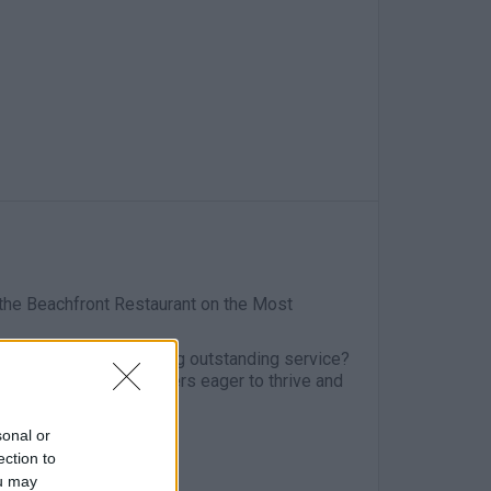
he Beachfront Restaurant on the Most
your skills in providing outstanding service?
 lookout for team members eager to thrive and
sonal or
ection to
ou may