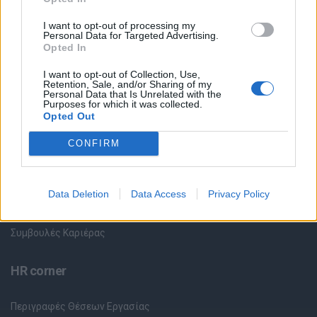
Όλες οι Θέσεις Εργασίας
I want to opt-out of processing my
Personal Data for Targeted Advertising.
Opted In
Θέσεις Εργασίας ανά Ειδικότητα
I want to opt-out of Collection, Use,
Retention, Sale, and/or Sharing of my
Θέσεις Εργασίας ανά Εταιρεία
Personal Data that Is Unrelated with the
Purposes for which it was collected.
Opted Out
Κέντρο Βοήθειας
CONFIRM
Υπηρεσίες υποψηφίων
Data Deletion
Data Access
Privacy Policy
Καταχώρηση Online Βιογραφικού
Συμβουλές Καριέρας
HR corner
Περιγραφές Θέσεων Εργασίας