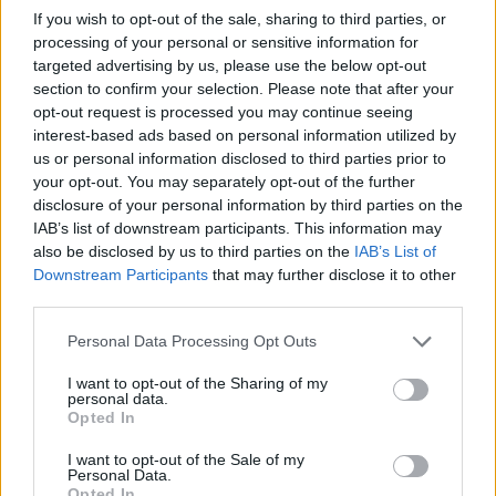
cosmos-jobs.gr & cosmosjobs.com
If you wish to opt-out of the sale, sharing to third parties, or
processing of your personal or sensitive information for
Για περισσότερες πληροφορίες παρακαλώ επικοινωνήστε στο
targeted advertising by us, please use the below opt-out
2310 887424
section to confirm your selection. Please note that after your
** Παρακαλούνται οι ενδιαφερόμενοι όπως αποστείλουν
opt-out request is processed you may continue seeing
βιογραφικό σημείωμα
interest-based ads based on personal information utilized by
us or personal information disclosed to third parties prior to
your opt-out. You may separately opt-out of the further
disclosure of your personal information by third parties on the
IAB’s list of downstream participants. This information may
also be disclosed by us to third parties on the
IAB’s List of
Downstream Participants
that may further disclose it to other
third parties.
Personal Data Processing Opt Outs
I want to opt-out of the Sharing of my
personal data.
Opted In
I want to opt-out of the Sale of my
Θέσεις εργασίας
Personal Data.
Opted In