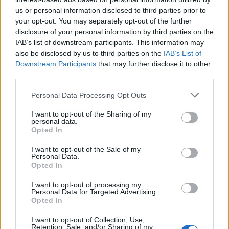
Ποιον θέλουμε
us or personal information disclosed to third parties prior to
your opt-out. You may separately opt-out of the further
Υπεύθυνο και συνεπή άνθρωπο
disclosure of your personal information by third parties on the
Με διάθεση να δουλέψει και να εξελιχθεί
IAB’s list of downstream participants. This information may
also be disclosed by us to third parties on the
IAB’s List of
Με σεβασμό στη δουλειά και στους συναδέλφους
Downstream Participants
that may further disclose it to other
Δεν μας ενδιαφέρει να «βγάλουμε τη δουλειά».
third parties.
Μας ενδιαφέρει να χτίσουμε συνεργασίες που κρατάνε.
Personal Data Processing Opt Outs
Αν πιστεύεις ότι αξίζεις το καλύτερο και ότι ψάχνεις μια
σοβαρή δουλειά με καλές απολαβές και ανθρώπινες συνθήκες,
I want to opt-out of the Sharing of my
personal data.
στείλε το βιογραφικό σου και έλα να γνωριστούμε.
Opted In
Amhes Pharma
I want to opt-out of the Sale of my
Εδώ η δουλειά είναι επάγγελμα. Και ο άνθρωπος
Personal Data.
προτεραιότητα.
Opted In
I want to opt-out of processing my
Personal Data for Targeted Advertising.
Opted In
I want to opt-out of Collection, Use,
Retention, Sale, and/or Sharing of my