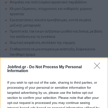
Ασφαλές και πολιτισμένο εργασιακό περιβάλλον
Κλιματιζόμενους, σύγχρονους και καθαρούς χώρους
εργασίας
Εγκαταστάσεις εύκολα προσβάσιμες, κοντά σε μέσα
μαζικής μεταφοράς
Προοπτικές τακτικών αυξήσεων μισθού και bonus, με βάση
την απόδοση και τη συνέπεια
Ιδιωτική ασφάλιση, επιπλέον της νόμιμης
Σταθερότητα σε μια εταιρεία με ανάπτυξη, διάρκεια και
ξεκάθαρο όραμα
Πώς δουλεύουμε
Jobfind.gr -
Do Not Process My Personal
Information
Στην Amhes Pharma:
σεβόμαστε τον άνθρωπο και τον χρόνο του
If you wish to opt-out of the sale, sharing to third parties, or
δουλεύουμε οργανωμένα και επαγγελματικά
processing of your personal or sensitive information for
επιβραβεύουμε την προσπάθεια και την εξέλιξη
targeted advertising by us, please use the below opt-out
section to confirm your selection. Please note that after your
Θέλουμε να έρχεσαι στη δουλειά σου χωρίς άγχος, να
opt-out request is processed you may continue seeing
ξέρεις ότι πληρώνεσαι σωστά και ότι υπάρχει μέλλον.
interest-based ads based on personal information utilized by