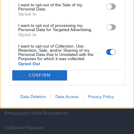
I want to opt-out of the Sale of my
Personal Data.
Opted In
Θέσεις εργασίας
I want to opt-out of processing my
Personal Data for Targeted Advertising.
Opted In
Όλες οι Θέσεις Εργασίας
I want to opt-out of Collection, Use,
Retention, Sale, and/or Sharing of my
Θέσεις Εργασίας ανά Ειδικότητα
Personal Data that Is Unrelated with the
Purposes for which it was collected.
Opted Out
Θέσεις Εργασίας ανά Εταιρεία
CONFIRM
Κέντρο Βοήθειας
Data Deletion
Data Access
Privacy Policy
Υπηρεσίες υποψηφίων
Καταχώρηση Online Βιογραφικού
Συμβουλές Καριέρας