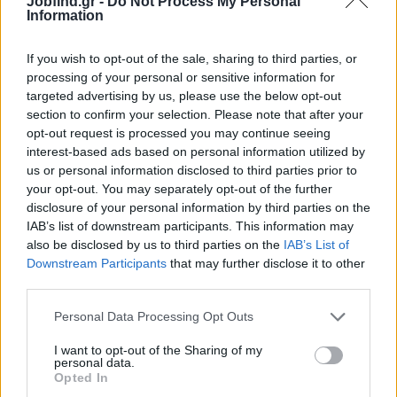
Jobfind.gr -
Do Not Process My Personal
Information
1349 ευρω μεικτά - 900 ευρω καθαρά
Πλήρης εκπαίδευση προϊόντων και υπηρεσιών
If you wish to opt-out of the sale, sharing to third parties, or
Πενθήμερη εργασία με συνεχόμενο ωράριο
processing of your personal or sensitive information for
Πλήρεις ασφαλιστικές εισφορές
targeted advertising by us, please use the below opt-out
section to confirm your selection. Please note that after your
Εξαιρετικό περιβάλλον εργασίας
opt-out request is processed you may continue seeing
Προοπτικές εξέλιξης
interest-based ads based on personal information utilized by
Σταθερά μηνιαία Bonus πωλήσεων μεσοσταθμικά 200-600
us or personal information disclosed to third parties prior to
ευρώ σύμφωνα με την ατομική παραγωγή
your opt-out. You may separately opt-out of the further
disclosure of your personal information by third parties on the
IAB’s list of downstream participants. This information may
also be disclosed by us to third parties on the
IAB’s List of
Downstream Participants
that may further disclose it to other
third parties.
Personal Data Processing Opt Outs
I want to opt-out of the Sharing of my
personal data.
Opted In