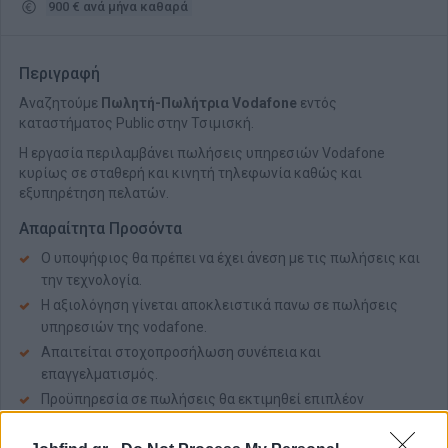
900 € ανά μήνα καθαρά
Περιγραφή
Αναζητούμε
Πωλητή-Πωλήτρια Vodafone
εντός
καταστήματος Public στην Τσιμισκή.
Η εργασία περιλαμβάνει πωλήσεις υπηρεσιών Vodafone
κυρίως σε σταθερή και κινητή τηλεφωνία καθώς και
εξυπηρέτηση πελατών.
Απαραίτητα Προσόντα
Ο υποψήφιος θα πρέπει να έχει άνεση με τις πωλήσεις και
την τεχνολογία.
Η αξιολόγηση γίνεται αποκλειστικά πανω σε πωλήσεις
υπηρεσιών της vodafone.
Απαιτείται στοχοπροσήλωση συνέπεια και
επαγγελματισμός.
Προϋπηρεσία σε πωλήσεις θα εκτιμηθεί επιπλέον
Παροχές