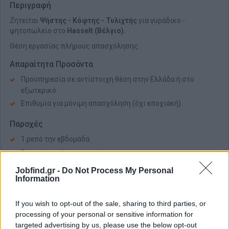
Περιγραφή
Ζητείται
Ψήστης - Κόφτης - Τυλιχτής
για γυράδικο -
ψητοπωλείο στο
Hasselt (Βέλγιο).
Θέση εργασίας πλήρους απασχόλησης.
Απαραίτητα Προσόντα
Προϋπηρεσία σε αντίστοιχη θέση στην Ελλάδα ή στο
εξωτερικό.
Επιθυμία για μόνιμη απασχόληση (όχι εποχιακή).
Παροχές
1 ρεπό την εβδομάδα.
Συνεχές ωράριο εργασίας.
Jobfind.gr -
Do Not Process My Personal
Για περισσότερες πληροφορίες, μπορείτε να καλέσετε στο: +
32
Information
488 81 87 89.
Παρακαλούμε τους ενδιαφερόμενους να αποστείλουν το
If you wish to opt-out of the sale, sharing to third parties, or
βιογραφικό τους σημείωμα, απαραίτητα με πρόσφατη
processing of your personal or sensitive information for
φωτογραφία.
targeted advertising by us, please use the below opt-out