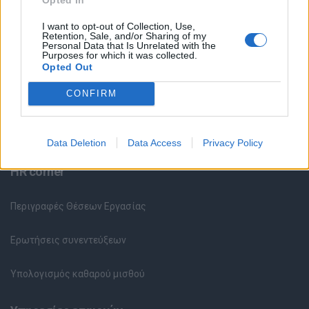
I want to opt-out of Collection, Use,
Κέντρο Βοήθειας
Retention, Sale, and/or Sharing of my
Personal Data that Is Unrelated with the
Purposes for which it was collected.
Υπηρεσίες υποψηφίων
Opted Out
CONFIRM
Καταχώρηση Online Βιογραφικού
Συμβουλές Καριέρας
Data Deletion
Data Access
Privacy Policy
HR corner
Περιγραφές Θέσεων Εργασίας
Ερωτήσεις συνεντεύξεων
Υπολογισμός καθαρού μισθού