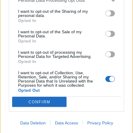
Personal Data Processing Opt Outs
Προοπτικές εξέλιξης
I want to opt-out of the Sharing of my
Δυνατότητα συνεργασίας μερικής, πλήρους ή freelance
personal data.
απασχόλησης
Opted In
Δυνατότητα inhouse ή remote συνεργασίας
I want to opt-out of the Sale of my
Personal Data.
Τρόπος επικοινωνίας
Opted In
Παρακαλούμε να αποστείλετε:
I want to opt-out of processing my
Personal Data for Targeted Advertising.
Βιογραφικό
Opted In
Portfolio ή δείγματα έργων
I want to opt-out of Collection, Use,
LinkedIn profile
Retention, Sale, and/or Sharing of my
Personal Data that Is Unrelated with the
Προαιρετικά οποιοδήποτε άλλο σχετικό link που δείχνει τη
Purposes for which it was collected.
δουλειά σας
Opted Out
Σημαντικό: Αναζητούμε άτομο με πραγματική εμπειρία πάνω σε
CONFIRM
OpenCart και WooCommerce, γι’ αυτό παρακαλούμε να
υποβάλλονται αιτήσεις μόνο από υποψηφίους που καλύπτουν
ουσιαστικά τις παραπάνω απαιτήσεις.
Data Deletion
Data Access
Privacy Policy