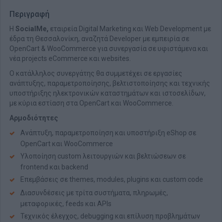
Περιγραφή
Η
SocialMe,
εταιρεία Digital Marketing και Web Development με
έδρα τη Θεσσαλονίκη, αναζητά Developer με εμπειρία σε
OpenCart & WooCommerce για συνεργασία σε υφιστάμενα και
νέα projects eCommerce και websites.
Ο κατάλληλος συνεργάτης θα συμμετέχει σε εργασίες
ανάπτυξης, παραμετροποίησης, βελτιστοποίησης και τεχνικής
υποστήριξης ηλεκτρονικών καταστημάτων και ιστοσελίδων,
με κύρια εστίαση στα OpenCart και WooCommerce.
Αρμοδιότητες
Ανάπτυξη, παραμετροποίηση και υποστήριξη eShop σε
OpenCart και WooCommerce
Υλοποίηση custom λειτουργιών και βελτιώσεων σε
frontend και backend
Επεμβάσεις σε themes, modules, plugins και custom code
Διασυνδέσεις με τρίτα συστήματα, πληρωμές,
μεταφορικές, feeds και APIs
Τεχνικός έλεγχος, debugging και επίλυση προβλημάτων