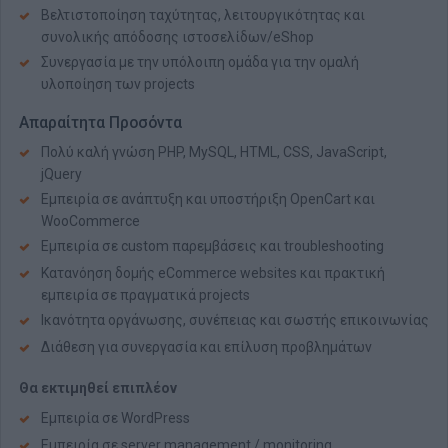
Βελτιστοποίηση ταχύτητας, λειτουργικότητας και
συνολικής απόδοσης ιστοσελίδων/eShop
Συνεργασία με την υπόλοιπη ομάδα για την ομαλή
υλοποίηση των projects
Απαραίτητα Προσόντα
Πολύ καλή γνώση PHP, MySQL, HTML, CSS, JavaScript,
jQuery
Εμπειρία σε ανάπτυξη και υποστήριξη OpenCart και
WooCommerce
Εμπειρία σε custom παρεμβάσεις και troubleshooting
Κατανόηση δομής eCommerce websites και πρακτική
εμπειρία σε πραγματικά projects
Ικανότητα οργάνωσης, συνέπειας και σωστής επικοινωνίας
Διάθεση για συνεργασία και επίλυση προβλημάτων
Θα εκτιμηθεί επιπλέον
Εμπειρία σε WordPress
Εμπειρία σε server management / monitoring