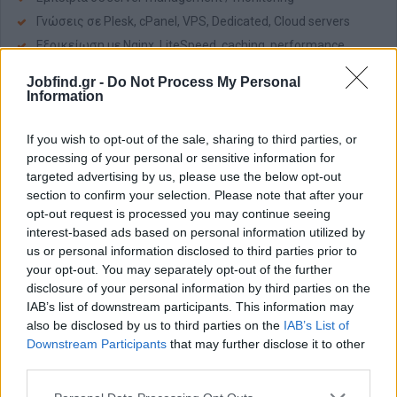
Γνώσεις σε Plesk, cPanel, VPS, Dedicated, Cloud servers
Εξοικείωση με Nginx, LiteSpeed, caching, performance
optimization
Jobfind.gr -
Do Not Process My Personal
Εμπειρία με APIs, XML/CSV feeds, integrations και migration
Information
projects
If you wish to opt-out of the sale, sharing to third parties, or
Προφίλ υποψηφίου
processing of your personal or sensitive information for
Ομαδικό πνεύμα
targeted advertising by us, please use the below opt-out
Θετική στάση
section to confirm your selection. Please note that after your
opt-out request is processed you may continue seeing
Problem solving νοοτροπία
interest-based ads based on personal information utilized by
Επικοινωνιακός/ή και συνεργάσιμος/η
us or personal information disclosed to third parties prior to
Υπευθυνότητα και επαγγελματισμός
your opt-out. You may separately opt-out of the further
Διάθεση για εξέλιξη και μάθηση
disclosure of your personal information by third parties on the
IAB’s list of downstream participants. This information may
Παροχές
also be disclosed by us to third parties on the
IAB’s List of
Downstream Participants
that may further disclose it to other
Εξαιρετικό περιβάλλον εργασίας
third parties.
Ανταγωνιστικές αποδοχές, ανάλογα με εμπειρία και μορφή
συνεργασίας