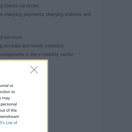
g clients via phone
le charging, payments, charging stations, and
nd services
ng accurate and timely solutions
velopments in the e-mobility sector
sonal or
ection to
ou may
 personal
out of the
 downstream
B’s List of