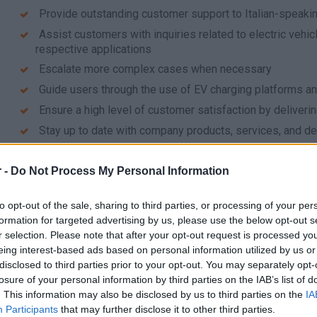
Provide outstanding customer support to Italian-speakin
Assist customers with inquiries related to electric vehic
respective applications
Escalate more complex cases when necessary
Guide users through the use of EV charging platforms a
Ensure a high level of customer satisfaction by deliveri
Stay up to date with company products, services, and de
 -
Do Not Process My Personal Information
to opt-out of the sale, sharing to third parties, or processing of your per
Απαραίτητα Προσόντα
formation for targeted advertising by us, please use the below opt-out s
r selection. Please note that after your opt-out request is processed y
Required Qualifications
eing interest-based ads based on personal information utilized by us or
disclosed to third parties prior to your opt-out. You may separately opt-
Italian language: C2 level or native
losure of your personal information by third parties on the IAB’s list of
English language: C1 level or higher
. This information may also be disclosed by us to third parties on the
IA
High school diploma (Lyceum or equivalent)
Participants
that may further disclose it to other third parties.