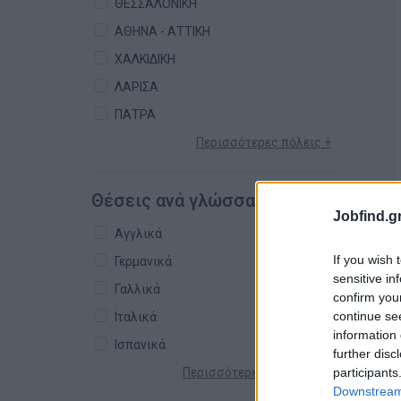
ΘΕΣΣΑΛΟΝΙΚΗ
ΑΘΗΝΑ - ΑΤΤΙΚΗ
ΧΑΛΚΙΔΙΚΗ
ΛΑΡΙΣΑ
ΠΑΤΡΑ
Περισσότερες πόλεις +
Θέσεις ανά γλώσσα
Jobfind.gr
Αγγλικά
If you wish 
Γερμανικά
sensitive in
Γαλλικά
confirm you
continue se
Ιταλικά
information 
Ισπανικά
further disc
participants
Περισσότερες γλώσσες +
Downstream 