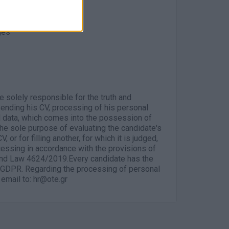
lopment
environment
ges
e solely responsible for the truth and
ending his CV, processing of his personal
al data, which comes into the possession of
e sole purpose of evaluating the candidate's
V, or for filling another, for which it is judged,
ocessing in accordance with the provisions of
 and Law 4624/2019.Every candidate has the
of GDPR. Regarding the processing of personal
email to: hr@ote.gr