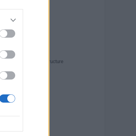
lities
rgy, or charging infrastructure
m day one
s