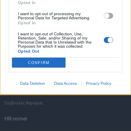
Θέσεις εργασίας
Opted In
I want to opt-out of processing my
Όλες οι Θέσεις Εργασίας
Personal Data for Targeted Advertising.
Opted In
Θέσεις Εργασίας ανά Ειδικότητα
I want to opt-out of Collection, Use,
Retention, Sale, and/or Sharing of my
Personal Data that Is Unrelated with the
Θέσεις Εργασίας ανά Εταιρεία
Purposes for which it was collected.
Opted Out
Κέντρο Βοήθειας
CONFIRM
Υπηρεσίες υποψηφίων
Data Deletion
Data Access
Privacy Policy
Καταχώρηση Online Βιογραφικού
Συμβουλές Καριέρας
HR corner