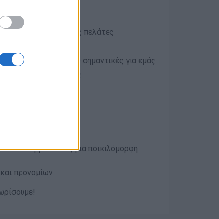
ι εξυπηρετικοί με τους πελάτες
 η συνέπεια είναι πολύ σημαντικές για εμάς
υς και στην ομάδα σας
λον αναλαμβάνοντας μια ποικιλόμορφη
και προνομίων
ωρίσουμε!