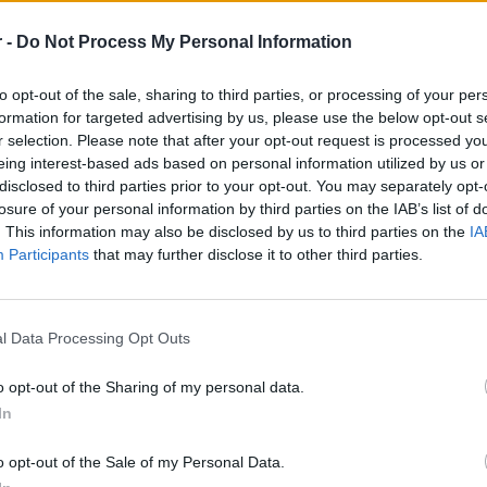
είναι πρόθυμος να μετατρέψει την επίσκεψη στον χώρο μα
επισκέπτη. Η προϋπηρεσία σε αντίστοιχη θέση είναι απαρ
 -
Do Not Process My Personal Information
Τα καθήκοντά σας:
to opt-out of the sale, sharing to third parties, or processing of your per
Καλείστε να προσφέρετε την καλύτερη δυνατή εξυπη
formation for targeted advertising by us, please use the below opt-out s
συναδέλφους σας
r selection. Please note that after your opt-out request is processed y
Είστε υπεύθυνοι για την αποδοχή και την προετοιμασ
eing interest-based ads based on personal information utilized by us or
Μπορείτε να μοιραστείτε τις γνώσεις σας γύρω από 
disclosed to third parties prior to your opt-out. You may separately opt-
ποικιλίες όταν αυτό σας ζητηθεί
losure of your personal information by third parties on the IAB’s list of
. This information may also be disclosed by us to third parties on the
IA
Ξέρετε να παρασκευάζετε ποτά και κοκτέιλ και γνωρί
Participants
that may further disclose it to other third parties.
για την παρασκευή τους
Kαταλαβαίνετε και χρησιμοποιείτε το λογισμικό λήψ
Eίστε ενημερωμένοι για τα προϊόντα και τα αποθέμα
l Data Processing Opt Outs
Φροντίζετε τον καθαρισμό και τη διατήρηση του χώρ
καθαριότητας
o opt-out of the Sharing of my personal data.
Eργάζεστε με ταχύτητα αλλά πάντα με προσοχή στην 
In
εξυπηρέτησης
o opt-out of the Sale of my Personal Data.
Απαραίτητα Προσόντα