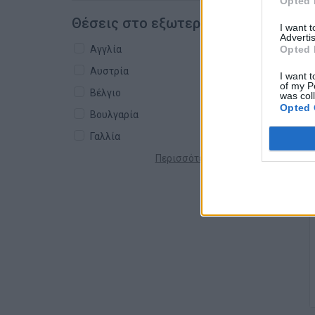
Opted 
Θέσεις στο εξωτερικό
I want 
Advertis
Opted 
Αγγλία
Αυστρία
I want t
of my P
Βέλγιο
was col
Opted 
Βουλγαρία
Γαλλία
Περισσότερες χώρες +