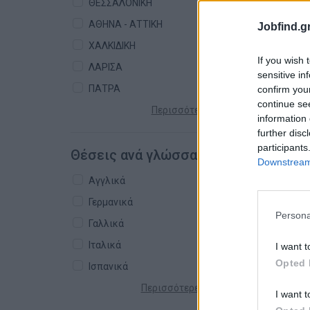
ΘΕΣΣΑΛΟΝΙΚΗ
ΑΘΗΝΑ - ΑΤΤΙΚΗ
Jobfind.gr
ΧΑΛΚΙΔΙΚΗ
If you wish 
ΛΑΡΙΣΑ
sensitive in
ΠΑΤΡΑ
confirm you
continue se
Περισσότερες πόλεις +
information 
further disc
participants
Θέσεις ανά γλώσσα
Downstream 
Αγγλικά
Γερμανικά
Persona
Γαλλικά
Ιταλικά
I want t
Opted 
Ισπανικά
Περισσότερες γλώσσες +
I want t