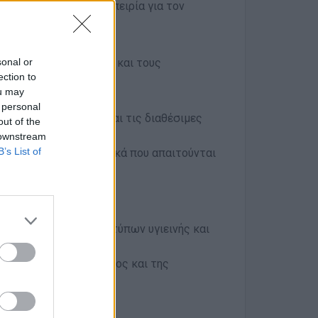
ς σε μια μοναδική εμπειρία για τον
αίτητη.
sonal or
ρέτηση στους πελάτες και τους
ection to
ou may
ία παραγγελιών καφέ
 personal
την παρασκευή καφέ και τις διαθέσιμες
out of the
 downstream
B’s List of
ζετε αναλυτικά τα υλικά που απαιτούνται
ης παραγγελιών
τα
ου σας εντός των προτύπων υγιεινής και
ποιότητα του προϊόντος και της