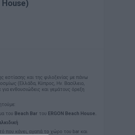
h House)
ης εστίασης και της φιλοξενίας με πάνω
σμίως (Ελλάδα, Κύπρος, Ην. Βασίλειο,
 για ενθουσιώδεις και γεμάτους όρεξη
ητούμε:
ήμα του
B
each Βar
του
ERGON Beach House.
αλκιδική
τό που κάνει, αγαπά το χώρο του bar και