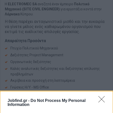
Η
ELECTROMEC
SA
αναζητά έναν έμπειρο
Πολιτικό
Μηχανικό
(SITE CIVIL ENGINEER)
για εργοτάξιο κοντά στην
Λάρνακα
Κύπρου.
Η θέση παρέχει ανταγωνιστικό μισθό και την ευκαιρία
να γίνετε μέλος ενός καθιερωμένου οργανισμού που
εκτιμά τις ευέλικτες επιλογές εργασίας.
Απαραίτητα Προσόντα
Πτυχίο Πολιτικού Μηχανικού
Δεξιότητες Project Management
Οργανωτικές δεξιότητες
Καλές αναλυτικές δεξιότητες και δεξιότητες επίλυσης
προβλημάτων
Ακρίβεια και προσοχή στη λεπτομέρεια
Γνώσεις Η/Υ - MS Office
Jobfind.gr -
Do Not Process My Personal
Information
Αίτηση - Αποστολή Βιογραφικού