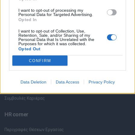
Όλες οι Θέσεις Εργασίας
I want to opt-out of processing my
Personal Data for Targeted Advertising.
Opted In
Θέσεις Εργασίας ανά Ειδικότητα
I want to opt-out of Collection, Use,
Retention, Sale, and/or Sharing of my
Θέσεις Εργασίας ανά Εταιρεία
Personal Data that Is Unrelated with the
Purposes for which it was collected.
Opted Out
Κέντρο Βοήθειας
CONFIRM
Υπηρεσίες υποψηφίων
Data Deletion
Data Access
Privacy Policy
Καταχώρηση Online Βιογραφικού
Συμβουλές Καριέρας
HR corner
Περιγραφές Θέσεων Εργασίας